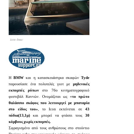
icon-bmw
Η
BMW
και η κατασκευάστρια σκαφών
Tyde
παρουσίασε ένα πολυτελές γιοτ με
μηδενικές
εκπομπές ρύπων
στο 76ο κινηματογραφικό
φεστιβάλ Καννών. Ονομάζεται ως «
το πρώτο
θαλάσσιο σκάφος που λειτουργεί με μπαταρία
στο είδος του»
, το Icon εκτείνεται σε
43
πόδια(13,1μ)
και μπορεί να φτάσει τους
30
κόμβους χωρίς εκπομπές.
Σφραγισμένο από τους ανθρώπους στο στούντιο