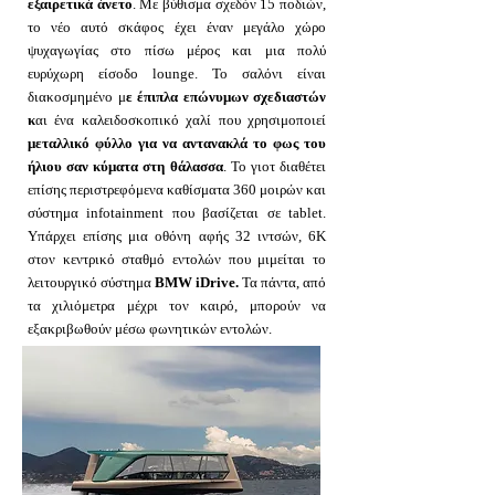
εξαιρετικά άνετο
. Με βύθισμα σχεδόν 15 ποδιών,
το νέο αυτό σκάφος έχει έναν μεγάλο χώρο
ψυχαγωγίας στο πίσω μέρος και μια πολύ
ευρύχωρη είσοδο lounge. Το σαλόνι είναι
διακοσμημένο μ
ε έπιπλα επώνυμων σχεδιαστών
κ
αι ένα καλειδοσκοπικό χαλί που χρησιμοποιεί
μεταλλικό φύλλο για να αντανακλά το φως του
ήλιου σαν κύματα στη θάλασσα
. Το γιοτ διαθέτει
επίσης περιστρεφόμενα καθίσματα 360 μοιρών και
σύστημα infotainment που βασίζεται σε tablet.
Υπάρχει επίσης μια οθόνη αφής 32 ιντσών, 6K
στον κεντρικό σταθμό εντολών που μιμείται το
λειτουργικό σύστημα
BMW iDrive.
Τα πάντα, από
τα χιλιόμετρα μέχρι τον καιρό, μπορούν να
εξακριβωθούν μέσω φωνητικών εντολών.