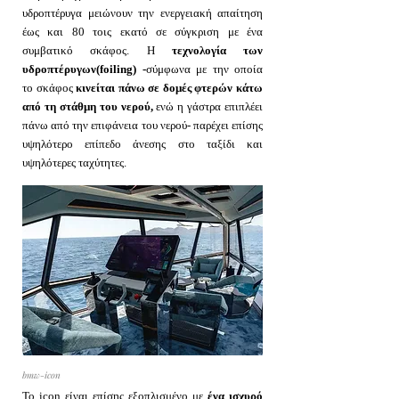
υδροπτέρυγα μειώνουν την ενεργειακή απαίτηση
έως και 80 τοις εκατό σε σύγκριση με ένα
συμβατικό σκάφος. Η
τεχνολογία των
υδροπτέρυγων(foiling) -
σύμφωνα με την οποία
το σκάφος
κινείται πάνω σε δομές φτερών κάτω
από τη στάθμη του νερού,
ενώ η γάστρα επιπλέει
πάνω από την επιφάνεια του νερού- παρέχει επίσης
υψηλότερο επίπεδο άνεσης στο ταξίδι και
υψηλότερες ταχύτητες.
bmw-icon
Το icon είναι επίσης εξοπλισμένο με
ένα ισχυρό