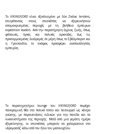
Το 
VIKINGFJORD
 είναι εξοπλισμένο με δύο Zodiac tenders, 
επιτρέποντας στους επισκέπτες να εξερευνήσουν 
απομακρυσμένες περιοχές με τη βοήθεια έμπειρων 
expedition leaders. Από την παρατήρηση άγριας ζωής, όπως 
φάλαινες, όρκες και πολικές αρκούδες, έως τις 
προσαρμοσμένες διαδρομές σε μέρη όπως το Σβάλμπαρντ και 
η Γροιλανδία, το σκάφος προσφέρει ανεπανάληπτες 
εμπειρίες.
Το παρατηρητήριο lounge του 
VIKINGFJORD
 παρέχει 
πανοραμική θέα στο πολικό τοπίο και λειτουργεί ως κέντρο 
γνώσης, με παρουσιάσεις ειδικών για την πανίδα και τα 
οικοσυστήματα της περιοχής. Μετά από μια γεμάτη ημέρα 
εξερεύνησης, οι επισκέπτες μπορούν να χαλαρώσουν στο 
υδρομασάζ κάτω από τον ήλιο του μεσονυχτίου.