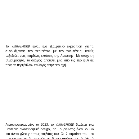
Το 
VIKINGFJORD
 είναι ένα εξαιρετικό expedition yacht, 
συνδυάζοντας την περιπέτεια με την πολυτέλεια, καθώς 
ταξιδεύει στις παρθένες εκτάσεις της Αρκτικής. Με στόχο τη 
βιωσιμότητα, το σκάφος αποτελεί μία από τις πιο φιλικές 
προς το περιβάλλον επιλογές στην περιοχή.
Ανακατασκευασμένο το 2023, το 
VIKINGFJORD
 διαθέτει ένα 
μοντέρνο σκανδιναβικό design, δημιουργώντας έναν κομψό 
και άνετο χώρο για τους επιβάτες του. Οι 7 καμπίνες του – εκ 
των οποίων οι 5 μπορούν να διαμορφωθούν ως διπλές ή 