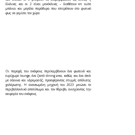
δίκλινες και οι 2 είναι μονόκλινες – διαθέτουν en suite 
μπάνια και μεγάλα παράθυρα που επιτρέπουν στο φυσικό 
φως να γεμίσει τον χώρο.
Οι παροχές του σκάφους περιλαμβάνουν ένα φωτεινό και 
ευρύχωρο lounge, ένα ζεστό dining area, καθώς και ένα deck 
με σάουνα και υδρομασάζ, προσφέροντας στιγμές απόλυτης 
χαλάρωσης. Η ανανεωμένη μηχανή του 2023 μειώνει το 
περιβαλλοντικό αποτύπωμα και τον θόρυβο, ενισχύοντας την 
αειφορία του σκάφους.