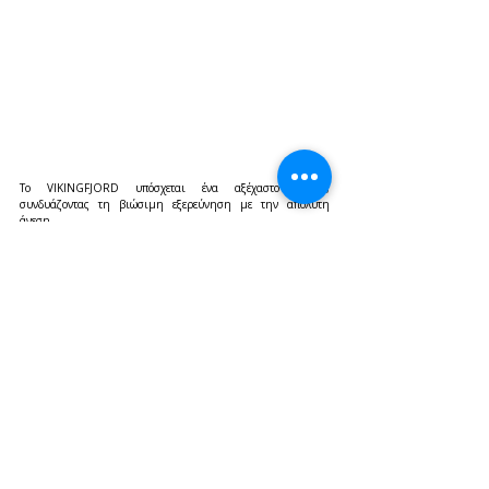
Το VIKINGFJORD υπόσχεται ένα αξέχαστο ταξίδι, 
συνδυάζοντας τη βιώσιμη εξερεύνηση με την απόλυτη 
άνεση.
Lifestyle
Πρόσφατες αναρτήσεις
Εμφάνιση όλων