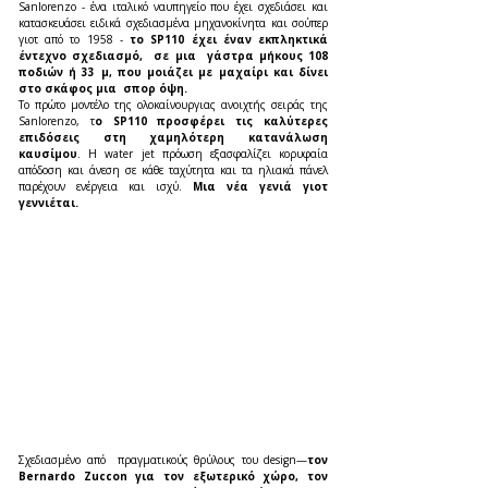
Sanlorenzo - ένα ιταλικό ναυπηγείο που έχει σχεδιάσει και 
κατασκευάσει ειδικά σχεδιασμένα μηχανοκίνητα και σούπερ 
γιοτ από το 1958 - 
το SP110 έχει έναν εκπληκτικά 
έντεχνο σχεδιασμό,  σε μια  γάστρα μήκους 108 
ποδιών ή 33 μ, που μοιάζει με μαχαίρι και δίνει 
στο σκάφος μια  σπορ όψη.
Το πρώτο μοντέλο της ολοκαίνουργιας ανοιχτής σειράς της 
Sanlorenzo, τ
ο SP110 προσφέρει τις καλύτερες 
επιδόσεις στη χαμηλότερη κατανάλωση 
καυσίμου
. Η water jet πρόωση εξασφαλίζει κορυφαία 
απόδοση και άνεση σε κάθε ταχύτητα και τα ηλιακά πάνελ 
παρέχουν ενέργεια και ισχύ.
 Μια νέα γενιά γιοτ 
γεννιέται.
Σχεδιασμένο από  πραγματικούς θρύλους του design—
τον 
Bernardo Zuccon για τον εξωτερικό χώρο, τον  