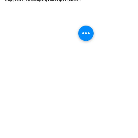
Είναι κάτι παραπάνω από εύστοχο να 
χαρακτηρίσουμε το νέο SP110 ως «έργο τέχνης»
.