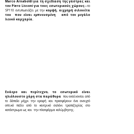
Marco Arnaboldi για τη σχεδίαση της γάστρας και 
τον Piero Lissoni για τους εσωτερικούς χώρους
—το 
SP110 εντυπωσιάζει με την 
κομψή, αιχμηρή σιλουέτα 
του  που είναι εμπνευσμένη   από τον μεγάλο 
λευκό καρχαρία.
Ευάερο και περίτεχνο, το εσωτερικό είναι 
ηλιόλουστο χάρη στα παράθυρα  
που εκτείνονται από 
το δάπεδο μέχρι την οροφή και προσφέρουν ένα ανοιχτό 
οπτικό πεδίο από το κεντρικό σαλόνι τραπεζαρίας στο 
κατάστρωμα ως και  την πλατφόρμα κολύμβησης. 