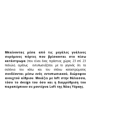
Μπαίνοντας μέσα από τις μεγάλες γυάλινες 
συρόμενες πόρτες που βρίσκονται στο πίσω 
κατάστρωμα 
(που είναι ένας τεράστιος χώρος 23 επί 23 
ποδιών), αμέσως  εντυπωσιάζεται με το γεγονός ότι τα 
σαλόνια του κάτω και του επάνω καταστρώματος 
συνδέονται μέσω ενός εντυπωσιακού, διώροφου 
ανοιχτού αίθριου. Μοιάζει με loft στην θάλασσα, 
τόσο το design του όσο και η διαρρύθμιση του  
παραπέμπουν σε μοντέρνα Loft της Νέας Υόρκης.