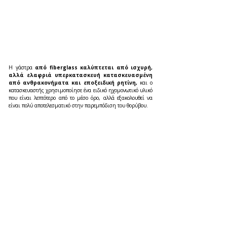
Η γάστρα 
από fiberglass καλύπτεται από ισχυρή, 
αλλά ελαφριά υπερκατασκευή κατασκευασμένη 
από ανθρακονήματα και εποξειδική ρητίνη, 
και ο 
κατασκευαστής χρησιμοποίησε ένα ειδικό ηχομονωτικό υλικό 
που είναι λεπτότερο από το μέσο όρο, αλλά εξακολουθεί να 
είναι πολύ αποτελεσματικό στην παρεμπόδιση του θορύβου.