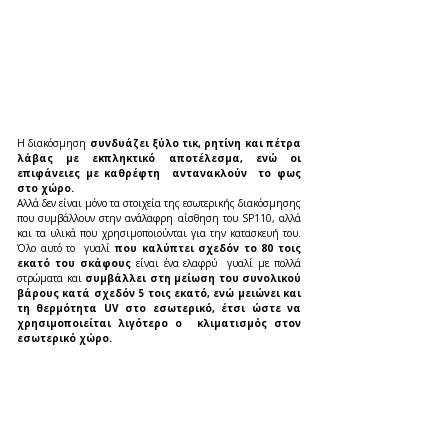
Η διακόσμηση 
συνδυάζει ξύλο τικ, ρητίνη και πέτρα 
λάβας με εκπληκτικό αποτέλεσμα, ενώ οι 
επιφάνειες με καθρέφτη  αντανακλούν  το φως 
στο χώρο.
Αλλά δεν είναι μόνο τα στοιχεία της εσωτερικής διακόσμησης 
που συμβάλλουν στην ανάλαφρη αίσθηση του SP110, αλλά 
και τα υλικά που χρησιμοποιούνται για την κατασκευή του. 
Όλο αυτό το  γυαλί 
που καλύπτει σχεδόν το 80 τοις 
εκατό του σκάφους
 είναι ένα ελαφρύ  γυαλί με πολλά 
στρώματα και 
συμβάλλει στη μείωση του συνολικού 
βάρους κατά σχεδόν 5 τοις εκατό, ενώ μειώνει και 
τη θερμότητα UV στο εσωτερικό, έτσι ώστε να 
χρησιμοποιείται λιγότερο ο  κλιματισμός στον 
εσωτερικό χώρο.