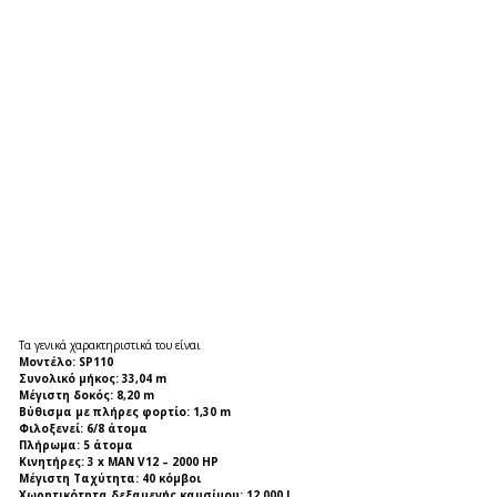
Τα γενικά χαρακτηριστικά του είναι
Μοντέλο: SP110
Συνολικό μήκος: 33,04 m
Μέγιστη δοκός: 8,20 m
Βύθισμα με πλήρες φορτίο: 1,30 m
Φιλοξενεί: 6/8 άτομα
Πλήρωμα: 5 άτομα
Κινητήρες: 3 x MAN V12 – 2000 HP
Μέγιστη Ταχύτητα: 40 κόμβοι
Χωρητικότητα δεξαμενής καυσίμου: 12.000 l