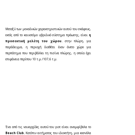
Μεταξύ των μοναδικών χαρακτηριστικών αυτού του σκάφους, 
εκτός από το καινοτόμο υβριδικό σύστημα πρόωσης, είναι 
η 
προσεκτική μελέτη του χώρου.
 στην πλώρη, για 
παράδειγμα, η περιοχή διαθέτει έναν άνετο χώρο για 
περπάτημα που περιβάλλει τη πισίνα πλώρης, η οποία έχει 
επιφάνεια περίπου 10 τ.μ./107,6 τ.μ.
Ένα από τις ναυαρχίδες αυτού του γιοτ είναι αναμφίβολα το 
Beach Club.
 Κατόπιν αιτήματος του ιδιοκτήτη, μια κοσνόλα 