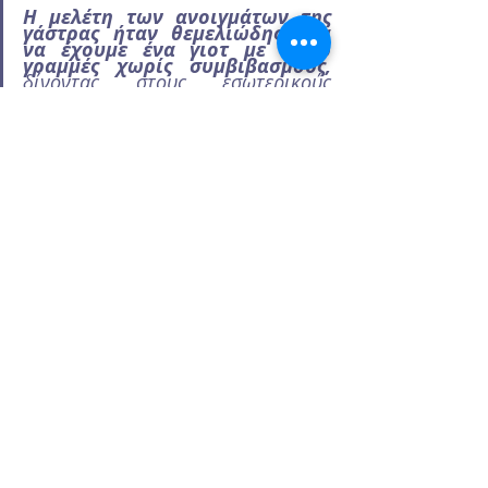
Η μελέτη των ανοιγμάτων της 
γάστρας ήταν θεμελιώδης, για 
να έχουμε ένα γιοτ με σπορ 
γραμμές χωρίς συμβιβασμούς,
δίνοντας στους εσωτερικούς 
χώρους τη μέγιστη θέα". λέει ο 
Enrico Gobbi, ιδρυτής της Enrico 
Gobbi - Team for Design
Το σκάφος έχει διπλής ισχύος σύστημα: δύο MTU 
πετρελαιοκινητήρες, που της δίνουν τελική ταχύτητα 20,5 
kn, και δύο ηλεκτροκινητήρες, επίσης τροφοδοτείται τόσο 
από τις γεννήτριες όσο και από την μπαταρίες; σε ηλεκτρική 
λειτουργία, το σύστημα διαχειρίζεται ένα σύστημα τεχνητής 
νοημοσύνης που παρακολουθεί την κατανάλωση.
https://rossinavi.it/en/fleet/no-stress-
two/,https://www.boatinternational.com/yachts-for-sale/no-stress-two-
rossinavi-2023,https://www.boating-greece.com/post/superyacht-
with-ai
boatinggreece