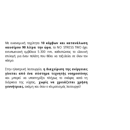
Με οικονομική ταχύτητα 
10 κόμβων και κατανάλωση 
καυσίμου 90 λίτρα την ώρα
, το NO STRESS TWO έχει 
εντυπωσιακή εμβέλεια 5.300 nm, καθιστώντας το ιδανική 
επιλογή για έναν πελάτη που θέλει να ταξιδεύει σε όλον τον 
κόσμο.
Στην ηλεκτρική λειτουργία, 
η διαχείριση της ενέργειας 
γίνεται από ένα σύστημα τεχνητής νοημοσύνης 
και μπορεί να υποστηρίξει πλήρως το σκάφος κατά τη 
διάρκεια της νύχτας, 
χωρίς να χρειάζεται χρήση 
γεννήτριας, 
ακόμη και όταν ο κλιματισμός λειτουργεί!