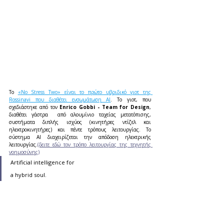
Το 
«No Stress Two» είναι το πρώτο υβριδικό γιοτ της 
Rossinavi που διαθέτει ενσωμάτωση AI
. Το γιοτ, που 
σχεδιάστηκε από τον 
Enrico Gobbi - Team for Design
, 
διαθέτει γάστρα  από αλουμίνιο ταχείας μετατόπισης, 
συστήματα διπλής ισχύος (κινητήρες ντίζελ και 
ηλεκτροκινητήρες) και πέντε τρόπους λειτουργίας. Το 
σύστημα AI διαχειρίζεται την απόδοση ηλεκτρικής 
λειτουργίας.
(δειτε εδώ τον τρόπο λειτουργίας της τεχνητής 
νοημοσύνης)
Artificial intelligence for
a hybrid soul.