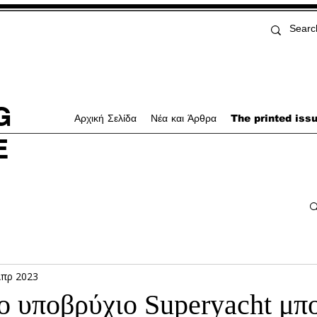
G
Αρχική Σελίδα
Νέα και Άρθρα
The printed iss
E
Απρ 2023
ο υποβρύχιο Superyacht μπ