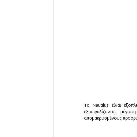
Το Nautilus είναι εξοπ
εξασφαλίζοντας μέγιστ
απομακρυσμένους προορισ