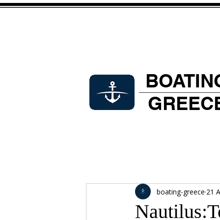
BOATIN
GREEC
boating-greece
21 
Nautilus:Τ