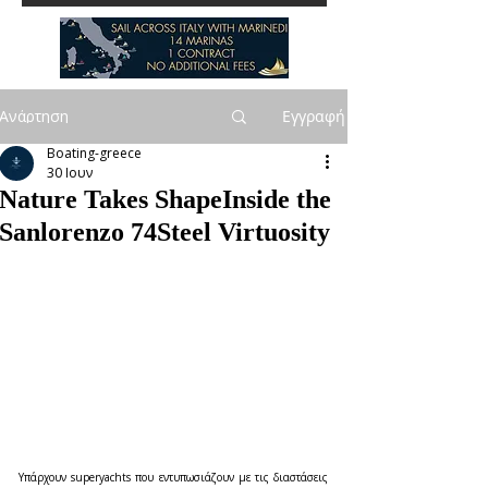
Ανάρτηση
Εγγραφή
Boating-greece
30 Ιουν
Nature Takes ShapeInside the
Sanlorenzo 74Steel Virtuosity
Υπάρχουν superyachts που εντυπωσιάζουν με τις διαστάσεις 