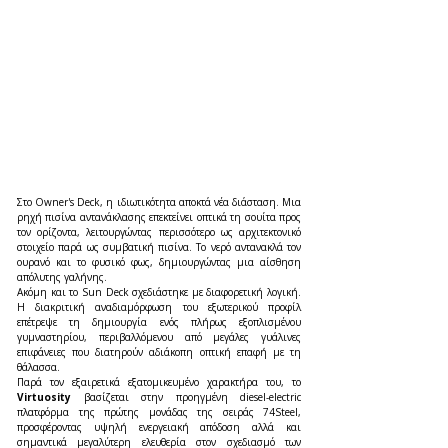
Στο Owner's Deck, η ιδιωτικότητα αποκτά νέα διάσταση. Μια 
ρηχή πισίνα αντανάκλασης επεκτείνει οπτικά τη σουίτα προς 
τον ορίζοντα, λειτουργώντας περισσότερο ως αρχιτεκτονικό 
στοιχείο παρά ως συμβατική πισίνα. Το νερό αντανακλά τον 
ουρανό και το φυσικό φως, δημιουργώντας μια αίσθηση 
απόλυτης γαλήνης.
Ακόμη και το Sun Deck σχεδιάστηκε με διαφορετική λογική. 
Η διακριτική αναδιαμόρφωση του εξωτερικού προφίλ 
επέτρεψε τη δημιουργία ενός πλήρως εξοπλισμένου 
γυμναστηρίου, περιβαλλόμενου από μεγάλες γυάλινες 
επιφάνειες που διατηρούν αδιάκοπη οπτική επαφή με τη 
θάλασσα.
Παρά τον εξαιρετικά εξατομικευμένο χαρακτήρα του, το 
Virtuosity
 βασίζεται στην προηγμένη diesel-electric 
πλατφόρμα της πρώτης μονάδας της σειράς 74Steel, 
προσφέροντας υψηλή ενεργειακή απόδοση αλλά και 
σημαντικά μεγαλύτερη ελευθερία στον σχεδιασμό των 