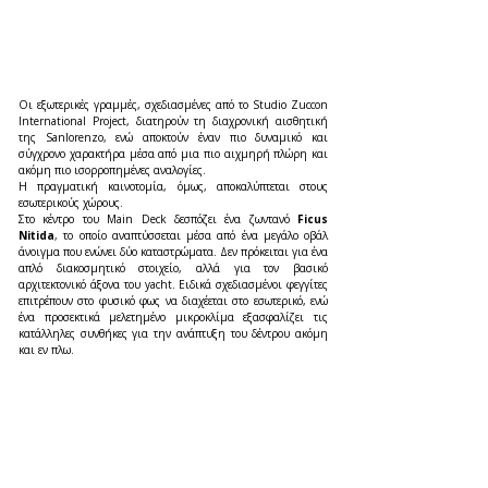
Οι εξωτερικές γραμμές, σχεδιασμένες από το Studio Zuccon 
International Project, διατηρούν τη διαχρονική αισθητική 
της Sanlorenzo, ενώ αποκτούν έναν πιο δυναμικό και 
σύγχρονο χαρακτήρα μέσα από μια πιο αιχμηρή πλώρη και 
ακόμη πιο ισορροπημένες αναλογίες.
Η πραγματική καινοτομία, όμως, αποκαλύπτεται στους 
εσωτερικούς χώρους.
Στο κέντρο του Main Deck δεσπόζει ένα ζωντανό 
Ficus 
Nitida
, το οποίο αναπτύσσεται μέσα από ένα μεγάλο οβάλ 
άνοιγμα που ενώνει δύο καταστρώματα. Δεν πρόκειται για ένα 
απλό διακοσμητικό στοιχείο, αλλά για τον βασικό 
αρχιτεκτονικό άξονα του yacht. Ειδικά σχεδιασμένοι φεγγίτες 
επιτρέπουν στο φυσικό φως να διαχέεται στο εσωτερικό, ενώ 
ένα προσεκτικά μελετημένο μικροκλίμα εξασφαλίζει τις 
κατάλληλες συνθήκες για την ανάπτυξη του δέντρου ακόμη 
και εν πλω.