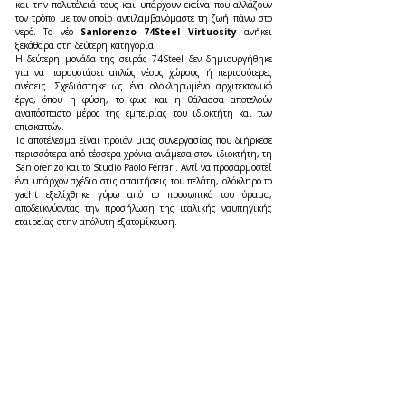
και την πολυτέλειά τους και υπάρχουν εκείνα που αλλάζουν 
τον τρόπο με τον οποίο αντιλαμβανόμαστε τη ζωή πάνω στο 
νερό. Το νέο 
Sanlorenzo 74Steel Virtuosity
 ανήκει 
ξεκάθαρα στη δεύτερη κατηγορία.
Η δεύτερη μονάδα της σειράς 74Steel δεν δημιουργήθηκε 
για να παρουσιάσει απλώς νέους χώρους ή περισσότερες 
ανέσεις. Σχεδιάστηκε ως ένα ολοκληρωμένο αρχιτεκτονικό 
έργο, όπου η φύση, το φως και η θάλασσα αποτελούν 
αναπόσπαστο μέρος της εμπειρίας του ιδιοκτήτη και των 
επισκεπτών.
Το αποτέλεσμα είναι προϊόν μιας συνεργασίας που διήρκεσε 
περισσότερα από τέσσερα χρόνια ανάμεσα στον ιδιοκτήτη, τη 
Sanlorenzo και το Studio Paolo Ferrari. Αντί να προσαρμοστεί 
ένα υπάρχον σχέδιο στις απαιτήσεις του πελάτη, ολόκληρο το 
yacht εξελίχθηκε γύρω από το προσωπικό του όραμα, 
αποδεικνύοντας την προσήλωση της ιταλικής ναυπηγικής 
εταιρείας στην απόλυτη εξατομίκευση.