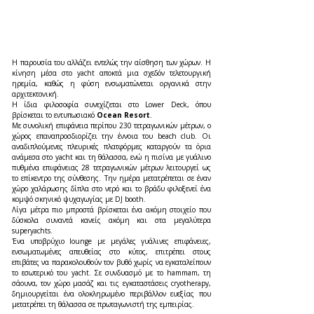
Η παρουσία του αλλάζει εντελώς την αίσθηση των χώρων. Η 
κίνηση μέσα στο yacht αποκτά μια σχεδόν τελετουργική 
ηρεμία, καθώς η φύση ενσωματώνεται οργανικά στην 
αρχιτεκτονική.
Η ίδια φιλοσοφία συνεχίζεται στο Lower Deck, όπου 
βρίσκεται το εντυπωσιακό 
Ocean Resort
.
Με συνολική επιφάνεια περίπου 230 τετραγωνικών μέτρων, ο 
χώρος επαναπροσδιορίζει την έννοια του beach club. Οι 
αναδιπλούμενες πλευρικές πλατφόρμες καταργούν τα όρια 
ανάμεσα στο yacht και τη θάλασσα, ενώ η πισίνα με γυάλινο 
πυθμένα επιφάνειας 28 τετραγωνικών μέτρων λειτουργεί ως 
το επίκεντρο της σύνθεσης. Την ημέρα μετατρέπεται σε έναν 
χώρο χαλάρωσης δίπλα στο νερό και το βράδυ φιλοξενεί ένα 
κομψό σκηνικό ψυχαγωγίας με DJ booth.
Λίγα μέτρα πιο μπροστά βρίσκεται ένα ακόμη στοιχείο που 
δύσκολα συναντά κανείς ακόμη και στα μεγαλύτερα 
superyachts.
Ένα υποβρύχιο lounge με μεγάλες γυάλινες επιφάνειες, 
ενσωματωμένες απευθείας στο κύτος, επιτρέπει στους 
επιβάτες να παρακολουθούν τον βυθό χωρίς να εγκαταλείπουν 
το εσωτερικό του yacht. Σε συνδυασμό με το hammam, τη 
σάουνα, τον χώρο μασάζ και τις εγκαταστάσεις cryotherapy, 
δημιουργείται ένα ολοκληρωμένο περιβάλλον ευεξίας που 
μετατρέπει τη θάλασσα σε πρωταγωνιστή της εμπειρίας.