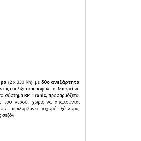
ώρα
 (2 x 330 l/h), με 
δύο ανεξάρτητα 
τας ευελιξία και ασφάλεια. Μπορεί να 
το σύστημα 
RP Tronic
, προσαρμόζεται 
ς του νερού, χωρίς να απαιτούνται 
υ περιλαμβάνει ισχυρό ξέπλυμα, 
ς σεζόν.