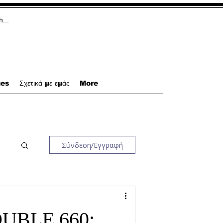
ues
Σχετικά με εμάς
More
Σύνδεση/Εγγραφή
OUBLE 660: