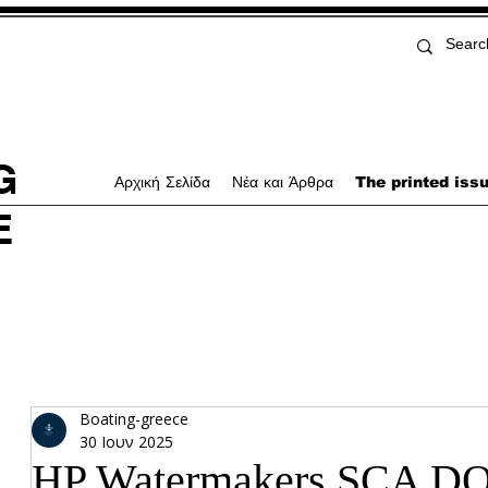
G
Αρχική Σελίδα
Νέα και Άρθρα
The printed iss
E
Boating-greece
30 Ιουν 2025
HP Watermakers SCA D