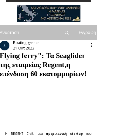
Ανάρτηση
Εγγραφή
Boating-greece
21 Οκτ 2023
Flying ferry": Τα Seaglider
της εταιρείας Regent,η
επένδυση 60 εκατομμυρίων!
Η REGENT Craft, μια 
αμερικανική startup 
που 