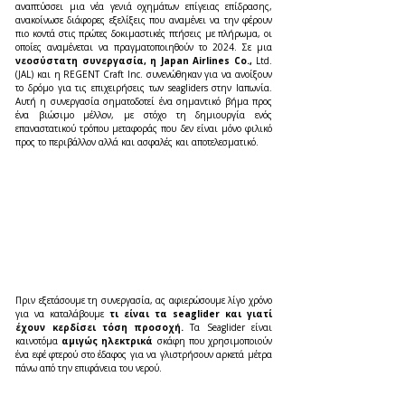
αναπτύσσει μια νέα γενιά οχημάτων επίγειας επίδρασης, 
ανακοίνωσε διάφορες εξελίξεις που αναμένει να την φέρουν 
πιο κοντά στις πρώτες δοκιμαστικές πτήσεις με πλήρωμα, οι 
οποίες αναμένεται να πραγματοποιηθούν το 2024. Σε μια 
νεοσύστατη συνεργασία, η Japan Airlines Co., 
Ltd. 
(JAL) και η REGENT Craft Inc. συνενώθηκαν για να ανοίξουν 
το δρόμο για τις επιχειρήσεις των seagliders στην Ιαπωνία. 
Αυτή η συνεργασία σηματοδοτεί ένα σημαντικό βήμα προς 
ένα βιώσιμο μέλλον, με στόχο τη δημιουργία ενός 
επαναστατικού τρόπου μεταφοράς που δεν είναι μόνο φιλικό 
προς το περιβάλλον αλλά και ασφαλές και αποτελεσματικό.
Πριν εξετάσουμε τη συνεργασία, ας αφιερώσουμε λίγο χρόνο 
για να καταλάβουμε 
τι είναι τα seaglider και γιατί 
έχουν κερδίσει τόση προσοχή.
 Τα Seaglider είναι 
καινοτόμα 
αμιγώς ηλεκτρικά
 σκάφη που χρησιμοποιούν 
ένα εφέ φτερού στο έδαφος για να γλιστρήσουν αρκετά μέτρα 
πάνω από την επιφάνεια του νερού.