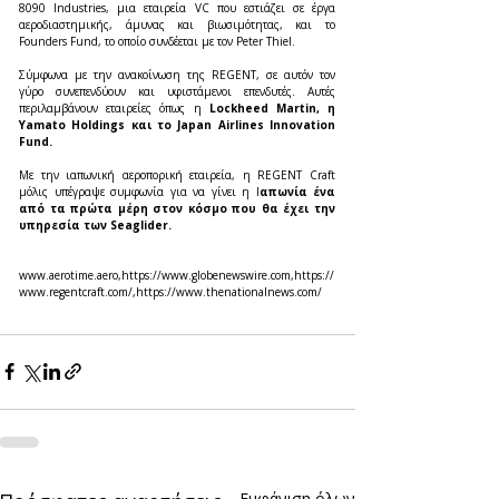
8090 Industries, μια εταιρεία VC που εστιάζει σε έργα 
αεροδιαστημικής, άμυνας και βιωσιμότητας, και το 
Founders Fund, το οποίο συνδέεται με τον Peter Thiel.
Σύμφωνα με την ανακοίνωση της REGENT, σε αυτόν τον 
γύρο συνεπενδύουν και υφιστάμενοι επενδυτές. Αυτές 
περιλαμβάνουν εταιρείες όπως η
 Lockheed Martin, η 
Yamato Holdings και το Japan Airlines Innovation 
Fund.
Με την ιαπωνική αεροπορική εταιρεία, η REGENT Craft 
μόλις υπέγραψε συμφωνία για να γίνει η Ι
απωνία ένα 
από τα πρώτα μέρη στον κόσμο που θα έχει την 
υπηρεσία των Seaglider.
www.aerotime.aero,https://www.globenewswire.com,https://
www.regentcraft.com/,https://www.thenationalnews.com/
Εμφάνιση όλων