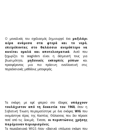
Ο μοναδικός του σχεδιασμός δημιουργεί ένα
 μαξιλάρι 
αέρα ανάμεσα στα φτερά και το νερό, 
επιτρέποντας στο θαλάσσιο ανεμόπτερο να 
κινείται ομαλά και αποτελεσματικά
. Αυτό που 
ξεχωρίζει τα seagliders είναι η δέσμευσή τους για 
βιωσιμότητα, 
μηδενικές εκπομπές ρύπων 
και 
προσφέροντας μια πιο πράσινη εναλλακτική στις 
παραδοσιακές μεθόδους μεταφοράς.
Τα σκάφη με εφέ φτερού στο έδαφος 
υπάρχουν 
τουλάχιστον από τη δεκαετία του 1960, 
όταν η 
Σοβιετική Ένωση πειραματίστηκε με ένα σκάφος
 WIG 
που 
ονομάστηκε τέρας της Κασπίας Θάλασσας που δεν πέρασε 
ποτέ από τις δοκιμές. Έκτοτε, 
οι περιπτώσεις χρήσης 
παρέμειναν περιορισμένες.
Τα παραδοσιακά WIGS ήταν «βασικά ιπτάμενα σκάφη που 