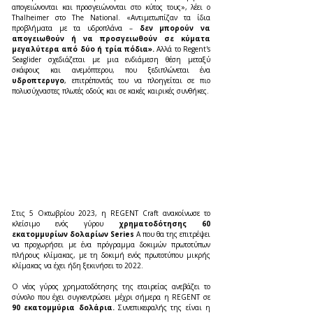
απογειώνονται και προσγειώνονται στο κύτος τους», λέει ο 
Thalheimer στο The National. «Αντιμετωπίζαν τα ίδια 
προβλήματα με τα υδροπλάνα – 
δεν μπορούν να 
απογειωθούν ή να προσγειωθούν σε κύματα 
μεγαλύτερα από δύο ή τρία πόδια». 
Αλλά το Regent's 
Seaglider σχεδιάζεται με μια ενδιάμεση θέση μεταξύ 
σκάφους και ανεμόπτερου, που ξεδιπλώνεται ένα 
υδροπτερυγο
, επιτρέποντάς του να πλοηγείται σε πιο 
πολυσύχναστες πλωτές οδούς και σε κακές καιρικές συνθήκες.
Στις 5 Οκτωβρίου 2023, η REGENT Craft ανακοίνωσε το 
κλείσιμο ενός γύρου 
χρηματοδότησης 60 
εκατομμυρίων δολαρίων Series 
A που θα της επιτρέψει 
να προχωρήσει με ένα πρόγραμμα δοκιμών πρωτοτύπων 
πλήρους κλίμακας, με τη δοκιμή ενός πρωτοτύπου μικρής 
κλίμακας να έχει ήδη ξεκινήσει το 2022.
Ο νέος γύρος χρηματοδότησης της εταιρείας ανεβάζει το 
σύνολο που έχει συγκεντρώσει μέχρι σήμερα η REGENT σε 
90 εκατομμύρια δολάρια. 
Συνεπικεφαλής της είναι η 