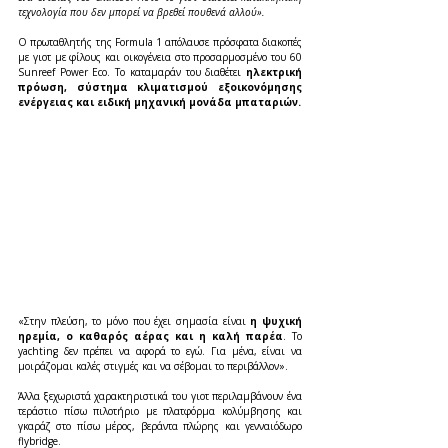
τεχνολογία που δεν μπορεί να βρεθεί πουθενά αλλού».
Ο πρωταθλητής της Formula 1 απόλαυσε πρόσφατα διακοπές 
με γιοτ με φίλους και οικογένεια στο προσαρμοσμένο του 60 
Sunreef Power Eco. Το καταμαράν του διαθέτει 
ηλεκτρική 
πρόωση, σύστημα κλιματισμού εξοικονόμησης 
ενέργειας και ειδική μηχανική μονάδα μπαταριών.
«Στην πλεύση, το μόνο που έχει σημασία είναι
 η ψυχική 
ηρεμία, ο καθαρός αέρας και η καλή παρέα
. Το 
yachting δεν πρέπει να αφορά το εγώ. Για μένα, είναι να 
μοιράζομαι καλές στιγμές και να σέβομαι το περιβάλλον».
Άλλα ξεχωριστά χαρακτηριστικά του γιοτ περιλαμβάνουν ένα 
τεράστιο πίσω πιλοτήριο με πλατφόρμα κολύμβησης και 
γκαράζ στο πίσω μέρος, βεράντα πλώρης και γενναιόδωρο 
flybridge.