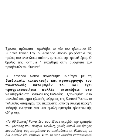
Έχοντας πρόσφατα παραλάβει το νέο του ηλεκτρικό 60 
Sunreef Power Eco, ο Fernando Alonso μοιράστηκε τις 
πρώτες του εντυπώσεις από την εμπειρία της κρουαζιέρας. Ο 
θρύλος της Formula 1 εντάχθηκε στην οικογένεια των 
πρεσβευτών του Sunreef. 
Ο Fernando Alonso ασχολήθηκε ιδιαίτερα με τη 
διαδικασία κατασκευής και προσαρμογής του 
πολυτελούς καταμαράν του και έχει 
πραγματοποιήσει πολλές επισκέψεις στο 
ναυπηγείο 
στο Γκντανσκ της Πολωνίας. Εξοπλισμένο με το 
μοναδικό σύστημα ηλιακής ενέργειας της Sunreef Yachts, το 
πολυτελές καταμαράν του επωφελείται από τη συνεχή παροχή 
καθαρής ενέργειας για μια ομαλή εμπειρία ηλεκτρονικής 
οδήγησης.
«
Το 60 Sunreef Power Eco μου έδωσε ακριβώς την εμπειρία 
του yachting που έψαχνα. Μεγάλες, χωρίς καπνό και ήσυχες 
κρουαζιέρες σας επιτρέπουν να απολαύσετε τις θάλασσες σε 
ένα εντελώς νέο επίπεδο. Αυτό το γιοτ διαθέτει καταπληκτική 