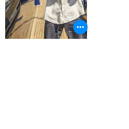
/sunreef-yachts.com
Lifestyle
Πρόσφατες αναρτήσεις
Εμφάνιση όλων