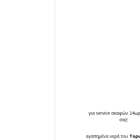
για service σκαφών 24ωρ
σας!
αγαπημένα νερά του 
Τορ