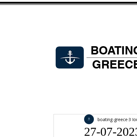
BOATIN
GREEC
boating-greece
3 Ι
27-07-202