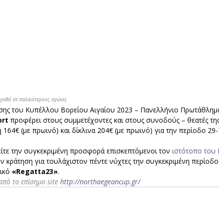
εθεί σε παλαιότερους αγώνες 
ωσης του Κυπέλλου Βορείου Αιγαίου 2023 – Πανελλήνιο Πρωτάθλημα
ort
 προφέρει στους συμμετέχοντες και στους συνοδούς – θεατές τη
 164€ (με πρωινό) και δίκλινα 204€ (με πρωινό) για την περίοδο 29-7
ίτε την συγκεκριμένη προσφορά επισκεπτόμενοι τον 
ιστότοπο του 
την κράτηση για τουλάχιστον πέντε νύχτες την συγκεκριμένη περίοδο
ικό 
«Regatta23»
.
πό το επίσημο site 
http://northaegeancup.gr/