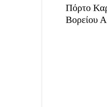
Πόρτο Καρ
Βορείου Α