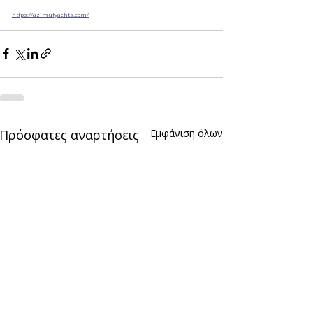
https://azimutyachts.com/
Πρόσφατες αναρτήσεις
Εμφάνιση όλων