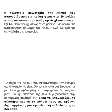
Η τελευταία καινοτομία της Azimut που 
παρουσιάστηκε για πρώτη φορά στις 29 Ιουλίου 
στο εργοστάσιο παραγωγής της Avigliana, είναι το 
Fly 62, 
 που είναι όχι απλώς το νέο μοντέλο μιας από τις πιο 
αντιπροσωπευτικές Σειρές της Azimut, αλλά ένα ορόσημο 
στην εξέλιξη της κατηγορίας.
 Ο στόχος της Azimut ήταν να ικανοποιήσει την επιθυμία 
των ιδιοκτητών  να είναι όλο και πιο κοντά στη θάλασσα,  με 
μια flybridge σχεδιασμένη για μακροχρόνιες διαμονές στο 
yacht. Και η  απάντηση της Azimut, ριζοσπαστική στην 
φαινομενική απλότητά της, 
είναι να επανεφεύρει το 
πιλοτήριο και να το ωθήσει προς την πρύμνη, 
δημιουργώντας μια προοδευτική κάθοδο προς τη 
θάλασσα.