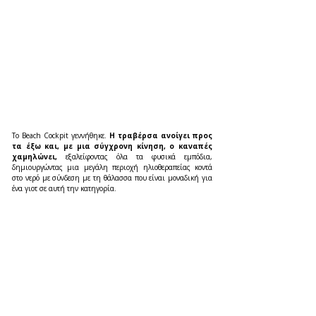
Tο Beach Cockpit γεννήθηκε. 
Η τραβέρσα ανοίγει προς 
τα έξω και, με μια σύγχρονη κίνηση, ο καναπές 
χαμηλώνει,
 εξαλείφοντας όλα τα φυσικά εμπόδια, 
δημιουργώντας μια μεγάλη περιοχή ηλιοθεραπείας κοντά 
στο νερό με σύνδεση με τη θάλασσα που είναι μοναδική για 
ένα γιοτ σε αυτή την κατηγορία. 