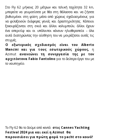
Στο Fly 62 μήκους 20 μέτρων και τελική ταχύτητα 32 kn, 
μπορείτε να γευματίσετε με θέα στη θάλασσα και να ζήσετε 
βυθισμένοι στη φύση μέσα από χώρους σχεδιασμένους για 
να φιλοξενούν διάφορες γενιές και δραστηριότητες. Κάποιοι 
ξεκουράζονται στη σκιά και άλλοι κολυμπούν, άλλοι έχουν 
ένα απεριτίφ και οι υπόλοιποι κάνουν ηλιοθεραπεία – όλα 
αυτά διατηρώντας την αίσθηση του να μοιράζεσαι αυτές τις 
στιγμές.
Ο εξωτερικός σχεδιασμός είναι του Alberto 
Mancini και για τους εσωτερικούς χώρους, 
η 
Azimut 
ανανεώνει τη συνεργασία της με τον 
αρχιτέκτονα Fabio Fantolino 
για το δεύτερο έργο του με 
το ναυπηγείο.
To Fly 62 θα το δούμε από κοντά  
στις Cannes Yachting 
Festival 2024 μια και εκεί η Azimut  θα 
παρουσιάσει για πρώτη φορά το yacht στο κοινό!