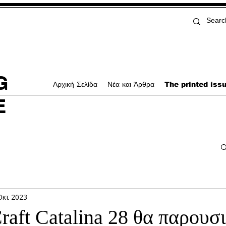
G
Αρχική Σελίδα
Νέα και Άρθρα
The printed iss
E
Οκτ 2023
raft Catalina 28 θα παρουσ