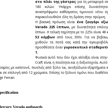
στο πλάι της γάστρας
 για τη μεταφορά σ
180 κιλών. Υπάρχει επίσης δυνατότητα
αναστρέψιμου καθίσματος τιμονιού νέου σχ
παρακολουθείτε όλη τη δράση στην πρύμνη.
Η βασική πρόωση είναι 
ένα ζευγάρι εξω
Verado 225 ίππων, 
με δυνατότητα επιλογ
52 κόμβων
 από τους 300s. Για να βεβαιω
χυθούν τα ποτά σας κατά την αγκυροβόλη
προσθέσετε έναν
 γυροσκοπικό σταθεροπο
1.
Φυσικά αυτό που δεν έχει αλλάξει είναι στην 
Craft είναι η ποιότητα και η δεξιοτεχνία. Αυτό 
τσαρίες με καπιτονέ, πινελιές από ξύλο τικ, ανοξείδωτα εξαρτήματα 
ι σε επιλογή από 12 χρώματα. Επίσης το ξύλινο τιμόνι που διαθέτει
e Ferrari.
pecification
Mercury Verado outboards