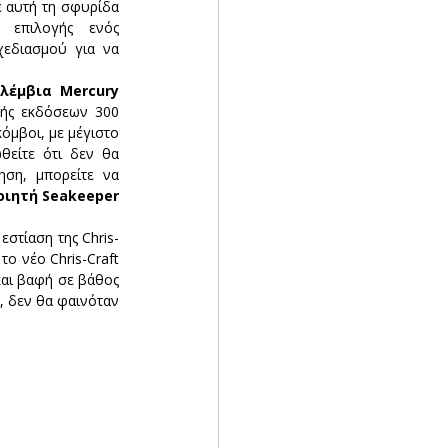
ε αυτή τη σφυρίδα 
 επιλογής ενός 
εδιασμού για να 
λέμβια Mercury 
ής εκδόσεων 300 
ίππων. Η τελική ταχύτητα με το 225s είναι 48 κόμβοι, με μέγιστο 
θείτε ότι δεν θα 
ση, μπορείτε να 
ιητή Seakeeper 
εστίαση της Chris-
το νέο Chris-Craft 
και βαφή σε βάθος 
, δεν θα φαινόταν 