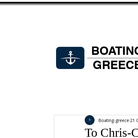
BOATIN
GREEC
Boating-greece
21 
Το Chris-C