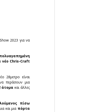
 Show 2023 για να 
πολυαγαπημένη 
α
 νέο Chris-Craft 
ο 28μετρο είναι 
να περάσουν μια 
2 άτομα
 και άλλες 
λούμενος πίσω 
ια και μια 
πόρτα 