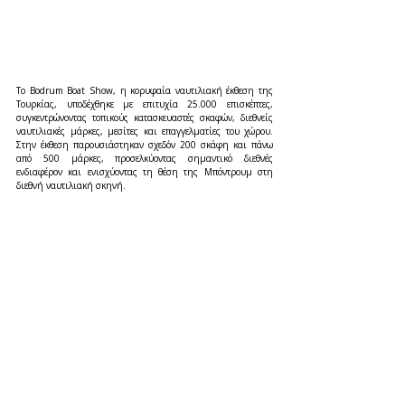
Το Bodrum Boat Show, η κορυφαία ναυτιλιακή έκθεση της 
Τουρκίας, υποδέχθηκε με επιτυχία 25.000 επισκέπτες, 
συγκεντρώνοντας τοπικούς κατασκευαστές σκαφών, διεθνείς 
ναυτιλιακές μάρκες, μεσίτες και επαγγελματίες του χώρου. 
Στην έκθεση παρουσιάστηκαν σχεδόν 200 σκάφη και πάνω 
από 500 μάρκες, προσελκύοντας σημαντικό διεθνές 
ενδιαφέρον και ενισχύοντας τη θέση της Μπόντρουμ στη 
διεθνή ναυτιλιακή σκηνή.