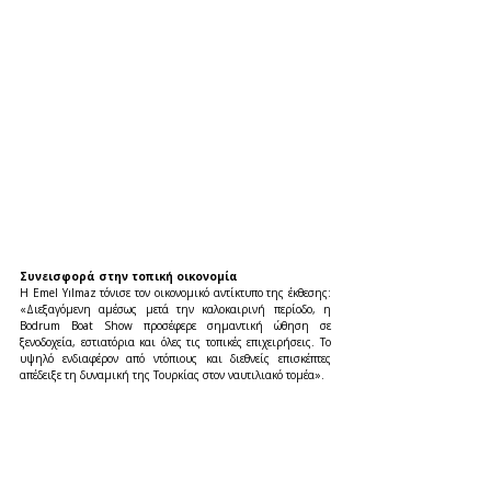
Συνεισφορά στην τοπική οικονομία
Η Emel Yılmaz τόνισε τον οικονομικό αντίκτυπο της έκθεσης: 
«Διεξαγόμενη αμέσως μετά την καλοκαιρινή περίοδο, η 
Bodrum Boat Show προσέφερε σημαντική ώθηση σε 
ξενοδοχεία, εστιατόρια και όλες τις τοπικές επιχειρήσεις. Το 
υψηλό ενδιαφέρον από ντόπιους και διεθνείς επισκέπτες 
απέδειξε τη δυναμική της Τουρκίας στον ναυτιλιακό τομέα».