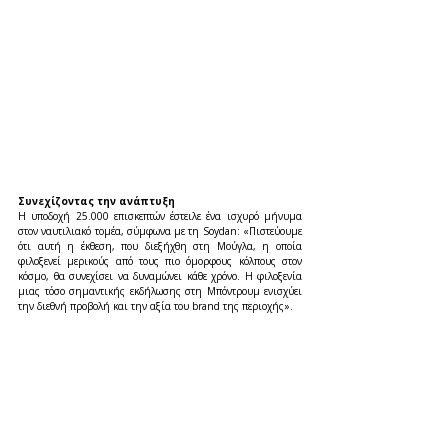
Συνεχίζοντας την ανάπτυξη
Η υποδοχή 25.000 επισκεπτών έστειλε ένα ισχυρό μήνυμα 
στον ναυτιλιακό τομέα, σύμφωνα με τη Soydan: «Πιστεύουμε 
ότι αυτή η έκθεση, που διεξήχθη στη Μούγλα, η οποία 
φιλοξενεί μερικούς από τους πιο όμορφους κόλπους στον 
κόσμο, θα συνεχίσει να δυναμώνει κάθε χρόνο. Η φιλοξενία 
μιας τόσο σημαντικής εκδήλωσης στη Μπόντρουμ ενισχύει 
την διεθνή προβολή και την αξία του brand της περιοχής».