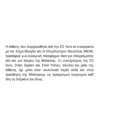
Η έκθεση, που διοργανώθηκε από την ED Fairs σε συνεργασία 
με τον Δήμο Μούγλα και το Επιμελητήριο Ναυτιλίας IMEAK, 
προσέφερε μια δυναμική πλατφόρμα τόσο για επαγγελματίες 
όσο και για λάτρεις της θάλασσας. Οι συνιδρύτριες της ED 
Fairs, Dilek Soydan και Emel Yılmaz, τόνισαν τον ρόλο της 
έκθεσης όχι μόνο στον ναυτιλιακό τομέα αλλά και στην 
προώθηση της Μπόντρουμ ως προορισμού τουρισμού καθ’ 
όλη τη διάρκεια του έτους.