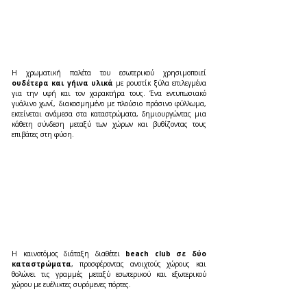
Η χρωματική παλέτα του εσωτερικού χρησιμοποιεί 
ουδέτερα και γήινα υλικά 
με ρουστίκ ξύλα επιλεγμένα 
για την υφή και τον χαρακτήρα τους. Ένα εντυπωσιακό 
γυάλινο χωνί, διακοσμημένο με πλούσιο πράσινο φύλλωμα, 
εκτείνεται ανάμεσα στα καταστρώματα, δημιουργώντας μια 
κάθετη σύνδεση μεταξύ των χώρων και βυθίζοντας τους 
επιβάτες στη φύση.
Η καινοτόμος διάταξη διαθέτει
 beach club σε δύο 
καταστρώματα
, προσφέροντας ανοιχτούς χώρους και 
θολώνει τις γραμμές μεταξύ εσωτερικού και εξωτερικού 
χώρου με ευέλικτες συρόμενες πόρτες. 