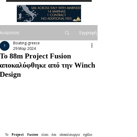
Ανάρτηση
Εγγραφή
Boating-greece
29 Μαρ 2024
Το 88m Project Fusion
αποκαλύφθηκε από την Winch
Design
Το
 Project Fusion 
είναι ένα ολοκαίνουργιο σχέδιο 