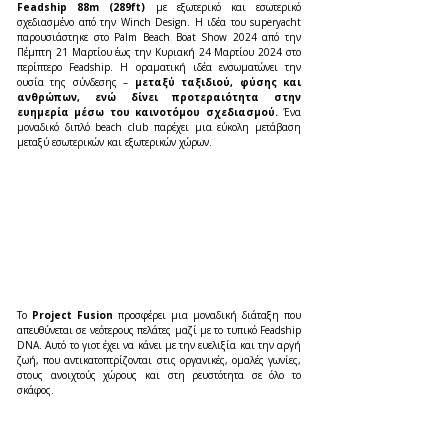
Feadship 88m (289ft) 
με εξωτερικό και εσωτερικό 
σχεδιασμένο από την Winch Design. Η ιδέα του superyacht 
παρουσιάστηκε στο Palm Beach Boat Show 2024 από την 
Πέμπτη 21 Μαρτίου έως την Κυριακή 24 Μαρτίου 2024 στο 
περίπτερο Feadship. Η οραματική ιδέα ενσωματώνει την 
ουσία της σύνδεσης – 
μεταξύ ταξιδιού, φύσης και 
ανθρώπων, ενώ δίνει προτεραιότητα στην 
ευημερία μέσω του καινοτόμου σχεδιασμού.
 Ένα 
μοναδικό διπλό beach club παρέχει μια εύκολη μετάβαση 
μεταξύ εσωτερικών και εξωτερικών χώρων.
Το 
Project Fusion 
προσφέρει μια μοναδική διάταξη που 
απευθύνεται σε νεότερους πελάτες μαζί με το τυπικό Feadship 
DNA. Αυτό το γιοτ έχει να κάνει με την ευελιξία και την αργή 
ζωή, που αντικατοπτρίζονται στις οργανικές, ομαλές γωνίες, 
στους ανοιχτούς χώρους και στη ρευστότητα σε όλο το 
σκάφος. 