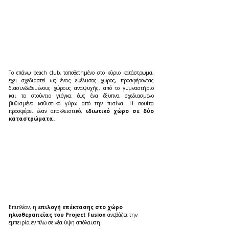
Το επάνω beach club, τοποθετημένο στο κύριο κατάστρωμα, 
έχει σχεδιαστεί ως ένας ευέλικτος χώρος, προσφέροντας 
διασυνδεδεμένους χώρους αναψυχής, από το γυμναστήριο 
και το στούντιο γιόγκα έως ένα έξυπνα σχεδιασμένο 
βυθισμένο καθιστικό γύρω από την πισίνα. Η σουίτα 
προσφέρει έναν αποκλειστικό, 
ιδιωτικό χώρο σε δύο 
καταστρώματα.
Επιπλέον, η 
επιλογή επέκτασης στο χώρο 
ηλιοθεραπείας του Project Fusion 
ανεβάζει την 
εμπειρία εν πλω σε νέα ύψη απόλαυση.