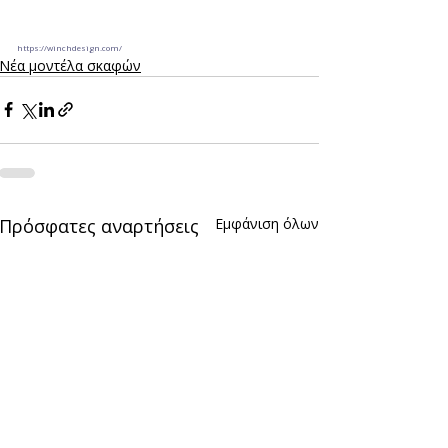
https://winchdesign.com/
Νέα μοντέλα σκαφών
Πρόσφατες αναρτήσεις
Εμφάνιση όλων