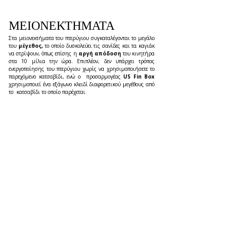
ΜΕΙΟΝΕΚΤΗΜΑΤΑ 
Στα μειονεκτήματα του πτερύγιου συγκαταλέγονται το μεγάλο 
του 
μέγεθος, 
το οποίο δυσκολεύει τις σανίδες και τα καγιάκ 
να στρίψουν, όπως επίσης η 
αργή απόδοση
 του κινητήρα 
στα 10 μίλια την ώρα. Επιπλέον, δεν υπάρχει τρόπος  
ενεργοποίησης του πτερύγιου χωρίς να χρησιμοποιήσετε το 
παρεχόμενο κατσαβίδι, ενώ ο  προσαρμογέας 
US Fin Box 
χρησιμοποιεί ένα εξάγωνο κλειδί διαφορετικού μεγέθους από 
το  κατσαβίδι το οποίο παρέχεται.