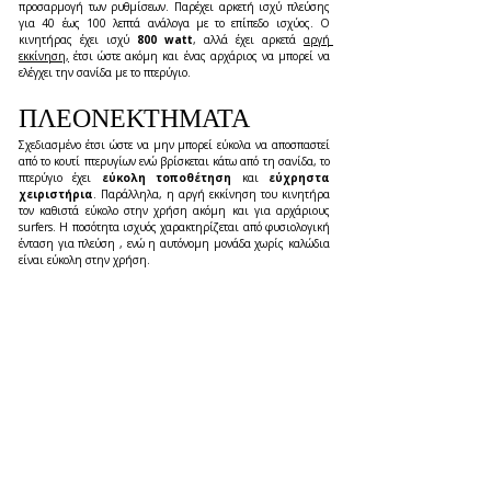
προσαρμογή των ρυθμίσεων. Παρέχει αρκετή ισχύ πλεύσης 
για 40 έως 100 λεπτά ανάλογα με το επίπεδο ισχύος. Ο 
κινητήρας έχει ισχύ 
800 watt
, αλλά έχει αρκετά 
αργή 
εκκίνηση,
 έτσι ώστε ακόμη και ένας αρχάριος να μπορεί να 
ελέγχει την σανίδα με το πτερύγιο.
ΠΛΕΟΝΕΚΤΗΜΑΤΑ
Σχεδιασμένο έτσι ώστε να μην μπορεί εύκολα να αποσπαστεί 
από το κουτί πτερυγίων ενώ βρίσκεται κάτω από τη σανίδα, το 
πτερύγιο έχει 
εύκολη τοποθέτηση 
και 
εύχρηστα 
χειριστήρια
. Παράλληλα, η αργή εκκίνηση του κινητήρα 
τον καθιστά εύκολο στην χρήση ακόμη και για αρχάριους 
surfers. Η ποσότητα ισχυός χαρακτηρίζεται από φυσιολογική 
ένταση για πλεύση , ενώ η αυτόνομη μονάδα χωρίς καλώδια 
είναι εύκολη στην χρήση.