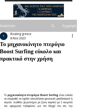
Ανάρτηση
Εγγραφή
Boating-greece
8 Νοε 2023
Το μηχανοκίνητο πτερύγιο
Boost Surfing εύκολο και
πρακτικό στην χρήση
Το 
μηχανοκίνητο πτερύγιο Boost Surfing
 είναι εύκολο 
να στερεωθεί σε σχεδόν οποιοδήποτε φουσκωτό paddleboard ή 
καγιάκ. Διαθέτει χειριστήριο με ζώνη καρπού με 2 κουμπιά 
και εφαρμογή τηλεφώνου για τον έλεγχό του και την 