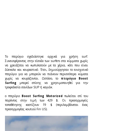
Το πτερύγιο σχεδιάστηκε αρχικά για χρήση surf. 
Συνεισφέροντας στην είσοδο των surfers στα κύμματα χωρίς 
να χρειάζεται να κωπυλατούν με τα χέρια, κάτι που είναι 
δύσκολο και κουραστικό. Έτσι, δημιούργησαν το ενισχυτικό 
πτερύγιο για να μπορούν να πιάνουν περισσότερα κύματα 
χωρίς να κουράζονται. Ωστόσο, το 
πτερύγιο Boost 
Surfing
 μπορεί επίσης να χρησιμοποιηθεί για την 
τροφοδοσία σανίδων SUP ή καγιάκ.
ο πτερύγιο 
Boost Surfing Motorized
 πωλείται επί του 
παρόντος στην τιμή των 429 $. Οι προσαρμογείς 
τοποθέτησης κοστίζουν 19 $ (περιλαμβάνεται ένας 
προσαρμογέας κουτιού Fin US). 