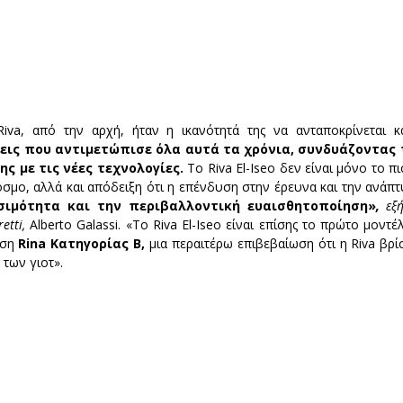
va, από την αρχή, ήταν η ικανότητά της να ανταποκρίνεται και
ις που αντιμετώπισε όλα αυτά τα χρόνια, συνδυάζοντας τ
ς με τις νέες τεχνολογίες.
 Το Riva El-Iseo δεν είναι μόνο το 
σμο, αλλά και απόδειξη ότι η επένδυση στην έρευνα και την ανάπτ
σιμότητα και την περιβαλλοντική ευαισθητοποίηση»
,
 εξ
tti, 
Alberto Galassi. «Το Riva El-Iseo είναι επίσης το πρώτο μοντέ
ση 
Rina Κατηγορίας Β, 
μια περαιτέρω επιβεβαίωση ότι η Riva βρί
 των γιοτ».