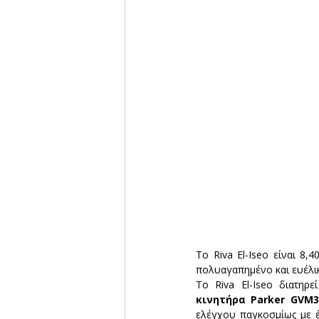
Το Riva El-Iseo είναι 8,
πολυαγαπημένο και ευέλικ
Το Riva El-Iseo διατηρ
κινητήρα Parker GVM3
ελέγχου παγκοσμίως με έ