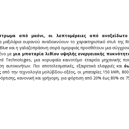
στρωμα από μαόνι, οι λεπτομέρειες από ανοξείδωτο
 μαξιλάρια ουρανού αναδεικνύουν το χαρακτηριστικό στυλ της Ri
ky Blue και η γαλαζοπράσινη σειρά ομορφιάς προσθέτουν μια σύγχρο
ένο με
 μια μπαταρία λιθίου υψηλής ενεργειακής πυκνότητ
 Technologies, μια κορυφαία καινοτόμο εταιρεία μηχανικής που 
ση αυτοκινήτων. Πιο αποτελεσματικές, εξαιρετικά ελαφριές και
 έω
ς
 από την τεχνολογία μολύβδου-οξέος, οι μπαταρίες 150 kWh, 800 V
ρτισης, κανονική και γρήγορη, για φόρτιση από 20% έως 80% σε 75