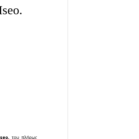
Iseo.
Iseo,
 του πλήρως 