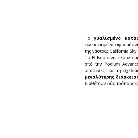
Το 
γυαλισμένο κατά
εκλεπτυσμένα υφασμάτινα
της γάστρας California S
Το El-Iseo είναι εξοπλισμ
από την Podium Advanced
μπαταρίες  και τη σχεδία
μεγαλύτερης διάρκεια
διαθέτουν δύο τρόπους φό