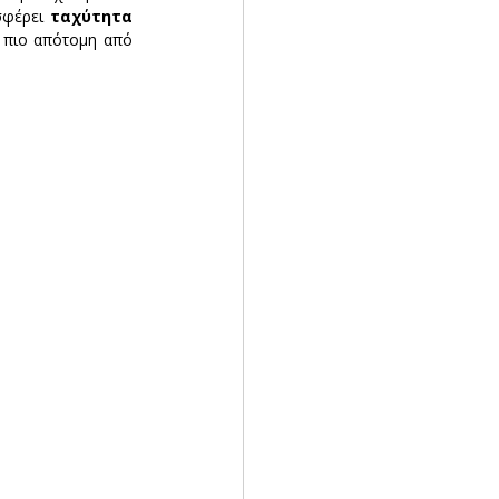
σφέρει
 ταχύτητα 
 πιο απότομη από 