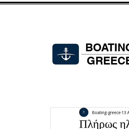
BOATIN
GREEC
Boating-greece
13 
Πλήρως ηλ