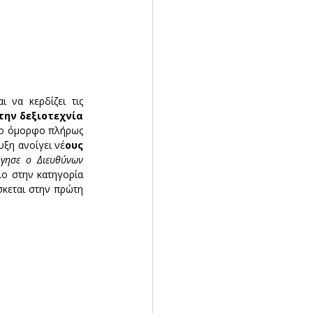
 να κερδίζει τις
ην δεξιοτεχνία 
πιο όμορφο πλήρως 
υξη ανοίγει νέ
ους 
ήγησε ο Διευθύνων 
λο στην κατηγορία 
σκεται στην πρώτη 