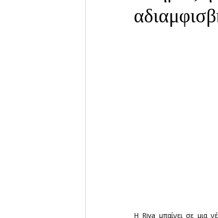
αδιαμφισβή
Η Riva μπαίνει σε μια ν