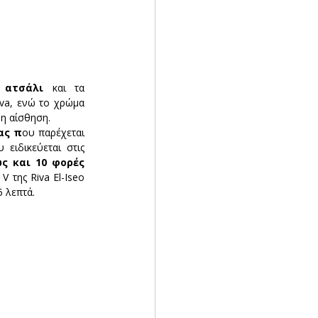
 ατσάλι 
και τα 
va, ενώ το χρώμα 
νη αίσθηση.
ας π
ου παρέχεται 
ειδικεύεται στις 
ς και 10 φορές 
 της Riva El-Iseo 
 λεπτά.