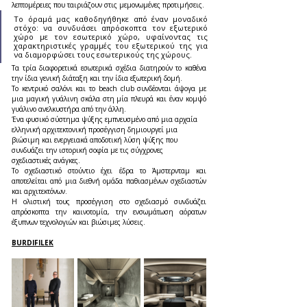
λεπτομέρειες που ταιριάζουν στις μεμονωμένες προτιμήσεις.
Το όραμά μας καθοδηγήθηκε από έναν μοναδικό 
στόχο: να συνδυάσει απρόσκοπτα τον εξωτερικό 
χώρο με τον εσωτερικό χώρο, υφαίνοντας τις 
χαρακτηριστικές γραμμές του εξωτερικού της για 
να διαμορφώσει τους εσωτερικούς της χώρους.
Τα τρία διαφορετικά εσωτερικά σχέδια διατηρούν το καθένα 
την ίδια γενική διάταξη και την ίδια εξωτερική δομή. 
Το κεντρικό σαλόνι και το beach club συνδέονται άψογα με 
μια μαγική γυάλινη σκάλα στη μία πλευρά και έναν κομψό 
γυάλινο ανελκυστήρα από την άλλη.
Ένα φυσικό σύστημα ψύξης εμπνευσμένο από μια αρχαία 
ελληνική αρχιτεκτονική προσέγγιση δημιουργεί μια 
βιώσιμη και ενεργειακά αποδοτική λύση ψύξης που 
συνδυάζει την ιστορική σοφία με τις σύγχρονες 
σχεδιαστικές ανάγκες.
Το σχεδιαστικό στούντιο έχει έδρα το Άμστερνταμ και 
αποτελείται από μια διεθνή ομάδα παθιασμένων σχεδιαστών 
και αρχιτεκτόνων. 
Η ολιστική τους προσέγγιση στο σχεδιασμό συνδυάζει 
απρόσκοπτα την καινοτομία, την ενσωμάτωση αόρατων 
έξυπνων τεχνολογιών και βιώσιμες λύσεις.
BURDIFILEK