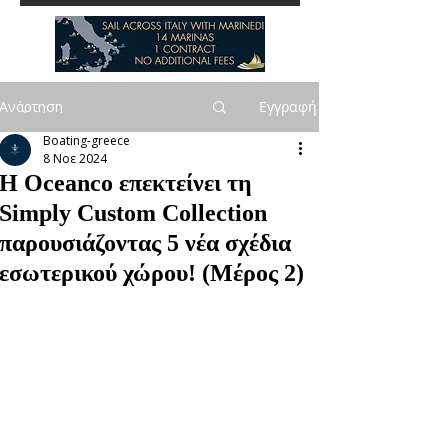
Ανάρτηση
Εγγραφή
Boating-greece
8 Νοε 2024
Η Oceanco επεκτείνει τη
Simply Custom Collection
παρουσιάζοντας 5 νέα σχέδια
εσωτερικού χώρου! (Μέρος 2)