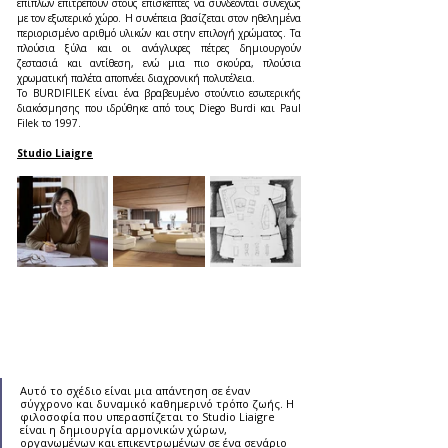
επίπλων επιτρέπουν στους επισκέπτες να συνδέονται συνεχώς 
με τον εξωτερικό χώρο. Η συνέπεια βασίζεται στον ηθελημένα 
περιορισμένο αριθμό υλικών και στην επιλογή χρώματος. Τα 
πλούσια ξύλα και οι ανάγλυφες πέτρες δημιουργούν 
ζεστασιά και αντίθεση, ενώ μια πιο σκούρα, πλούσια 
χρωματική παλέτα αποπνέει διαχρονική πολυτέλεια.
Το BURDIFILEK είναι ένα βραβευμένο στούντιο εσωτερικής 
διακόσμησης που ιδρύθηκε από τους Diego Burdi και Paul 
Filek το 1997.
Studio Liaigre
Αυτό το σχέδιο είναι μια απάντηση σε έναν 
σύγχρονο και δυναμικό καθημερινό τρόπο ζωής. Η 
φιλοσοφία που υπερασπίζεται το Studio Liaigre 
είναι η δημιουργία αρμονικών χώρων, 
οργανωμένων και επικεντρωμένων σε ένα σενάριο 