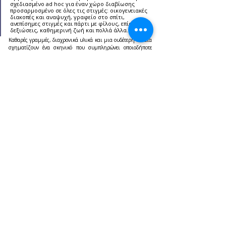
σχεδιασμένο ad hoc για έναν χώρο διαβίωσης 
προσαρμοσμένο σε όλες τις στιγμές: οικογενειακές 
διακοπές και αναψυχή, γραφείο στο σπίτι, 
ανεπίσημες στιγμές και πάρτι με φίλους, επίσημες 
δεξιώσεις, καθημερινή ζωή και πολλά άλλα.
Καθαρές γραμμές, διαχρονικά υλικά και μια ουδέτερη παλέτα 
σχηματίζουν ένα σκηνικό που συμπληρώνει οποιοδήποτε 
εξωτερικό σχέδιο από τη συλλογή Simply Custom, που αρχικά 
οραματιζόταν να συνοδεύσει το MTT Voyageur από τη 
Messerschmitt Yachts.
Η πλεύση σε ένα γιοτ είναι πρωτίστως να ζεις εκεί. 
Οι απαιτήσεις λοιπόν βασίζονται στην άνεση των 
εσωτερικών και εξωτερικών χώρων και στην 
ικανότητά τους να προσφέρουν στιγμές χαλάρωσης 
αλλά και χρόνο ξεκούρασης. Το Studio Liaigre 
τοποθετεί τον άνθρωπο στο επίκεντρο όλων των 
έργων μας.
Το Studio Liaigre είναι ένας  γαλλικός σχεδιαστικός οίκος 
δημιουργίας του οποίου η αξία της πρότασης έγκειται στην 
απλότητα, την ποιότητα, την ισορροπία και την ομορφιά.
https://www.oceancoyacht.com/,https://www.superyachttim
es.com/,www.dashamoranova.com