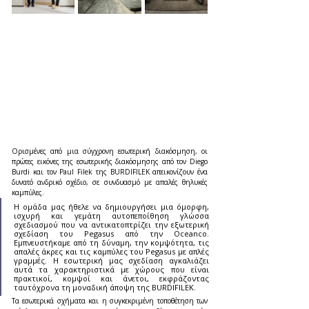
Ορισμένες από μια σύγχρονη εσωτερική διακόσμηση, οι 
πρώτες εικόνες της εσωτερικής διακόσμησης από τον Diego 
Burdi και τον Paul Filek της BURDIFILEK απεικονίζουν ένα 
δυνατό ανδρικό σχέδιο, σε συνδυασμό με απαλές θηλυκές 
καμπύλες.
Η ομάδα μας ήθελε να δημιουργήσει μια όμορφη, 
ισχυρή και γεμάτη αυτοπεποίθηση γλώσσα 
σχεδιασμού που να αντικατοπτρίζει την εξωτερική 
σχεδίαση του Pegasus από την Oceanco. 
Εμπνευστήκαμε από τη δύναμη, την κομψότητα, τις 
απαλές άκρες και τις καμπύλες του Pegasus με απλές 
γραμμές. Η εσωτερική μας σχεδίαση αγκαλιάζει 
αυτά τα χαρακτηριστικά με χώρους που είναι 
πρακτικοί, κομψοί και άνετοι, εκφράζοντας 
ταυτόχρονα τη μοναδική άποψη της BURDIFILEK.
Τα εσωτερικά σχήματα και η συγκεκριμένη τοποθέτηση των 