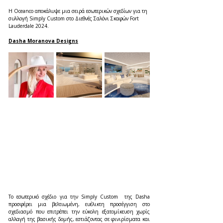
Η Oceanco αποκάλυψε μια σειρά εσωτερικών σχεδίων για τη 
συλλογή Simply Custom στο Διεθνές Σαλόνι Σκαφών Fort 
Lauderdale 2024.
Dasha Moranova Designs
Το εσωτερικό σχέδιο για την Simply Custom  της Dasha 
προσφέρει μια βελτιωμένη, ευέλικτη προσέγγιση στο 
σχεδιασμό που επιτρέπει την εύκολη εξατομίκευση χωρίς 
αλλαγή της βασικής δομής, εστιάζοντας σε φινιρίσματα και 