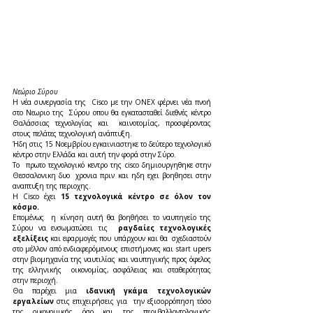
Νεώριο Σύρου 
H νέα συνεργασία της  Cisco με την ONEX φέρνει νέα πνοή 
στο Νεωριο της  Σύρου οπου θα εγκατασταθεί διεθνές κέντρο 
Θαλάσσιας τεχνολογίας και  καινοτομίας, προσφέροντας 
στους πελάτες τεχνολογική ανάπτυξη.
Ήδη στις 15 Νοεμβρίου εγκαινιαστηκε το δεύτερο τεχνολογικό 
κέντρο στην Ελλάδα και αυτή την φορά στην Σύρο.
Το  πρωτο τεχνολογικό κεντρο της cisco δημιουργηθηκε στην 
Θεσσαλονικη δυο  χρονια πριν και ηδη εχει βοηθησει στην 
αναπτυξη της περιοχης.
Η Cisco έχει 
15 τεχνολογικά κέντρο σε όλον τον 
κόσμο.
Επομένως  η κίνηση αυτή θα βοηθήσει το ναυπηγείο της 
Σύρου να ενσωματώσει τις 
 ραγδαίες τεχνολογικές 
εξελίξεις 
και εφαρμογές που υπάρχουν και θα  σχεδιαστούν 
στο μέλλον από ενδιαφερόμενους επιστήμονες και start upers  
στην βιομηχανία της ναυτιλίας και ναυπηγικής προς όφελος 
της ελληνικής  οικονομίας, ασφάλειας και σταθερότητας 
στην περιοχή.
Θα παρέχει μια 
ιδανική γκάμα τεχνολογικών 
εργαλείων 
στις επιχειρήσεις για  την εξισορρόπηση τόσο 
της οικονομικής όσο και της περιβαλλοντολογικής  