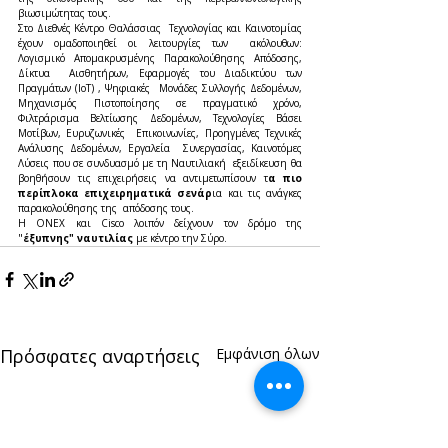
βιωσιμώτητας τους. 
Στο Διεθνές Κέντρο Θαλάσσιας  Τεχνολογίας και Καινοτομίας 
έχουν ομαδοποιηθεί οι λειτουργίες των  ακόλουθων: 
Λογισμικό Απομακρυσμένης Παρακολούθησης Απόδοσης, 
Δίκτυα  Αισθητήρων, Εφαρμογές του Διαδικτύου των 
Πραγμάτων (ΙοΤ) , Ψηφιακές  Μονάδες Συλλογής Δεδομένων, 
Μηχανισμός Πιστοποίησης σε πραγματικό χρόνο,  
Φιλτράρισμα Βελτίωσης Δεδομένων, Τεχνολογίες Βάσει 
Μοτίβων, Ευρυζωνικές  Επικοινωνίες, Προηγμένες Τεχνικές 
Ανάλυσης Δεδομένων, Εργαλεία  Συνεργασίας, Καινοτόμες 
Λύσεις που σε συνδυασμό με τη Ναυτιλιακή  εξειδίκευση θα 
βοηθήσουν τις επιχειρήσεις να αντιμετωπίσουν τ
α πιο  
περίπλοκα επιχειρηματικά σενάρ
ια και τις ανάγκες 
παρακολούθησης της  απόδοσης τους.
Η ONEX και Cisco λοιπόν δείχνουν τον δρόμο της 
"
έξυπνης" ναυτιλίας 
με κέντρο την Σύρο.
Πρόσφατες αναρτήσεις
Εμφάνιση όλων