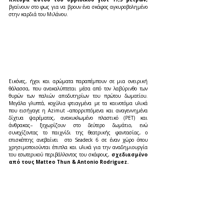
βγαίνουν στο φως για να βρουν ένα σκάφος αγκυροβολημένο 
στην καρδιά του Μιλάνου.
Εικόνες, ήχοι και αρώματα παραπέμπουν σε μια ονειρική 
θάλασσα, που ανακαλύπτεται μέσα από τον λαβύρινθο των 
θυρών των παλιών αποδυτηρίων του πρώτου δωματίου. 
Μεγάλα γλυπτά, κοχύλια φτιαγμένα με τα καινοτόμα υλικά 
που εισήγαγε η Azimut –απορριπτόμενα και αναγεννημένα 
δίχτυα ψαρέματος, ανακυκλωμένο πλαστικό (PET) και 
άνθρακας– ξεχωρίζουν στο δεύτερο δωμάτιο, ενώ 
συνεχίζοντας το παιχνίδι της θεατρικής φαντασίας, ο 
επισκέπτης ανεβαίνει  στο Seadeck 6 σε έναν χώρο όπου 
χρησιμοποιούνται έπιπλα και υλικά για την αναδημιουργία 
του εσωτερικού περιβάλλοντος του σκάφους, 
σχεδιασμένο 
από τους Matteo Thun & Antonio Rodriguez.