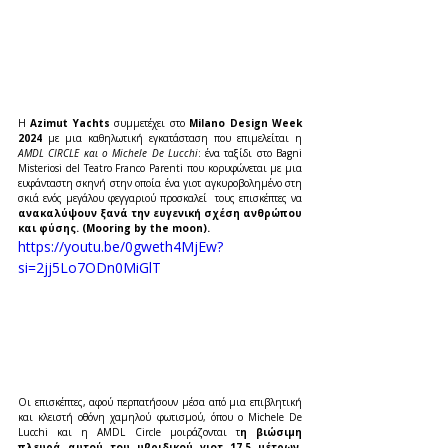
Η
 Azimut Yachts 
συμμετέχει στο 
Milano Design Week 
2024 
με μια καθηλωτική εγκατάσταση που επιμελείται η
AMDL CIRCLE και ο Michele De Lucchi
: ένα ταξίδι στο Bagni 
Misteriosi del Teatro Franco Parenti που κορυφώνεται με μια 
ευφάνταστη σκηνή στην οποία ένα γιοτ αγκυροβολημένο στη 
σκιά ενός μεγάλου φεγγαριού προσκαλεί  τους επισκέπτες να 
ανακαλύψουν ξανά την ευγενική σχέση ανθρώπου 
και φύσης. (Mooring by the moon).
https://youtu.be/0gweth4MjEw?
si=2jj5Lo7ODn0MiGlT
Οι επισκέπτες, αφού περπατήσουν μέσα από μια επιβλητική 
και κλειστή οθόνη χαμηλού φωτισμού, όπου ο Michele De 
Lucchi και η AMDL Circle μοιράζονται τ
η βιώσιμη 
πλευρά αυτού του υβριδικού γιοτ 17,5 μέτρων, 