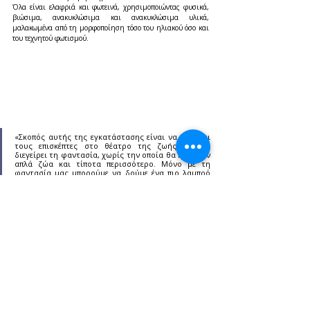
Όλα είναι ελαφριά και φωτεινά, χρησιμοποιώντας φυσικά, 
βιώσιμα, ανακυκλώσιμα και ανακυκλώσιμα υλικά, 
μαλακωμένα από τη μορφοποίηση τόσο του ηλιακού όσο και 
του τεχνητού φωτισμού.
«Σκοπός αυτής της εγκατάστασης είναι να εμπλέξει 
τους επισκέπτες στο θέατρο της ζωής και να 
διεγείρει τη φαντασία, χωρίς την οποία θα ήμασταν 
απλά ζώα και τίποτα περισσότερο. Μόνο με τη 
φαντασία μας μπορούμε να δούμε ένα πιο λαμπρό 
μέλλον στον ορίζοντα, πολύ πιο αρμονικό από το 
σημερινό», λέει ο Michele De Lucchi, Ιδρυτής της 
AMDL CIRCLE.
https://azimutyachts.com/,https://www.dailynautica.com/