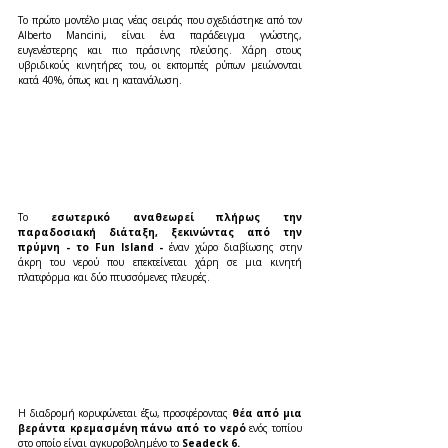
Το πρώτο μοντέλο μιας νέας σειράς που σχεδιάστηκε από τον 
Alberto Mancini, είναι ένα παράδειγμα γνώστης, 
ευγενέστερης και πιο πράσινης πλεύσης. Χάρη στους 
υβριδικούς κινητήρες του, οι εκπομπές ρύπων μειώνονται 
κατά 40%, όπως και η κατανάλωση.
Το 
εσωτερικό αναθεωρεί πλήρως την 
παραδοσιακή διάταξη, ξεκινώντας από την 
πρύμνη - το Fun Island - 
έναν χώρο διαβίωσης στην 
άκρη του νερού που επεκτείνεται χάρη σε μια κινητή 
πλατφόρμα και δύο πτυσσόμενες πλευρές.
Η διαδρομή κορυφώνεται έξω, προσφέροντας
 θέα από μια 
βεράντα κρεμασμένη πάνω από το νερό 
ενός τοπίου 
στο οποίο είναι αγκυροβολημένο το 
Seadeck 6.