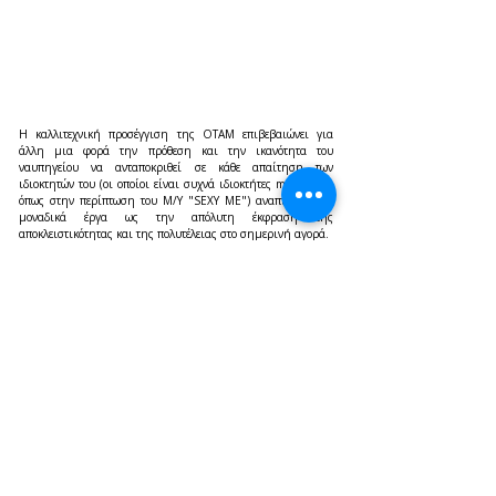
Η καλλιτεχνική προσέγγιση της OTAM επιβεβαιώνει για 
άλλη μια φορά την πρόθεση και την ικανότητα του 
ναυπηγείου να ανταποκριθεί σε κάθε απαίτηση των 
ιδιοκτητών του (οι οποίοι είναι συχνά ιδιοκτήτες megayacht, 
όπως στην περίπτωση του M/Y "SEXY ME") αναπτύσσοντας 
μοναδικά έργα ως την απόλυτη έκφραση της 
αποκλειστικότητας και της πολυτέλειας στο σημερινή αγορά.
Η εμβληματική θαλαμηγός του Γενοβέζικου ναυπηγείου θα 