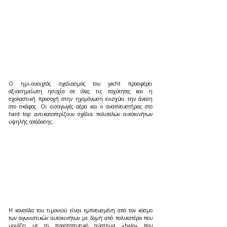
Ο ημι-ανοιχτός σχεδιασμός του yacht προσφέρει 
αξιοσημείωτη ησυχία σε όλες τις ταχύτητες και η 
σχολαστική προσοχή στην ηχομόνωση ενισχύει την άνεση 
στο σκάφος. Οι εισαγωγές αέρα και ο αναπνευστήρας στο 
hard top αντικατοπτρίζουν σχέδια πολυτελών αυτοκινήτων 
υψηλής απόδοσης.
Η κονσόλα του τιμονιού είναι εμπνευσμένη από τον κόσμο 
των αγωνιστικών αυτοκινήτων με δομή από πολυεστέρα που 
μοιάζει με το προστατευτικό σύστημα «halo» που 