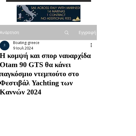
Ανάρτηση
Εγγραφή
Boating-greece
9 Ιουλ 2024
Η κομψή και σπορ ναυαρχίδα
Otam 90 GTS θα κάνει
παγκόσμιο ντεμπούτο στο
Φεστιβάλ Yachting των
Καννών 2024