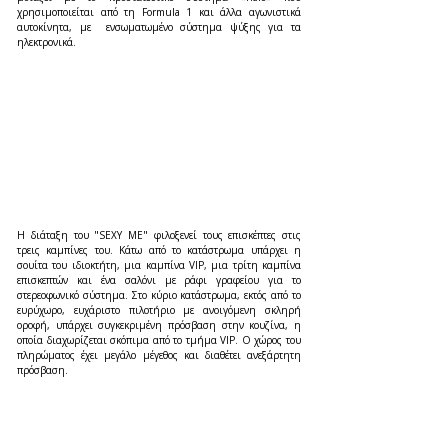
χρησιμοποιείται από τη Formula 1 και άλλα αγωνιστικά 
αυτοκίνητα, με  ενσωματωμένο σύστημα ψύξης για τα 
ηλεκτρονικά.
Η διάταξη του "SEXY ME" φιλοξενεί τους επισκέπτες στις 
τρεις καμπίνες του. Κάτω από το κατάστρωμα υπάρχει η 
σουίτα του ιδιοκτήτη, μια καμπίνα VIP, μια τρίτη καμπίνα 
επισκεπτών και ένα σαλόνι με ράφι γραφείου για το 
στερεοφωνικό σύστημα. Στο κύριο κατάστρωμα, εκτός από το 
ευρύχωρο, ευχάριστο πιλοτήριο με ανοιγόμενη σκληρή 
οροφή, υπάρχει συγκεκριμένη πρόσβαση στην κουζίνα, η 
οποία διαχωρίζεται σκόπιμα από το τμήμα VIP. Ο χώρος του 
πληρώματος έχει μεγάλο μέγεθος και διαθέτει ανεξάρτητη 
πρόσβαση.