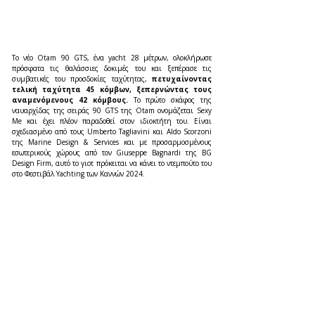
Το νέο Otam 90 GTS, ένα yacht 28 μέτρων, ολοκλήρωσε 
πρόσφατα τις θαλάσσιες δοκιμές του και ξεπέρασε τις 
συμβατικές του προσδοκίες ταχύτητας, 
πετυχαίνοντας 
τελική ταχύτητα 45 κόμβων, ξεπερνώντας τους 
αναμενόμενους 42 κόμβους.
 Το πρώτο σκάφος της 
ναυαρχίδας της σειράς 90 GTS της Otam ονομάζεται Sexy 
Me και έχει πλέον παραδοθεί στον ιδιοκτήτη του. Είναι 
σχεδιασμένο από τους Umberto Tagliavini και Aldo Scorzoni 
της Marine Design & Services και με προσαρμοσμένους 
εσωτερικούς χώρους από τον Giuseppe Bagnardi της BG 
Design Firm, αυτό το γιοτ πρόκειται να κάνει το ντεμπούτο του 
στο Φεστιβάλ Yachting των Καννών 2024.