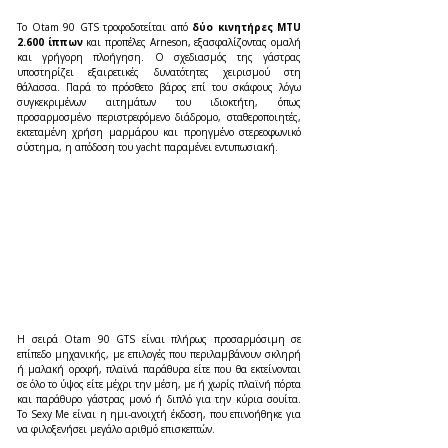
Το Otam 90 GTS τροφοδοτείται από 
δύο κινητήρες MTU 
2.600 ίππων 
και προπέλες Arneson, εξασφαλίζοντας ομαλή 
και γρήγορη πλοήγηση. Ο σχεδιασμός της γάστρας 
υποστηρίζει εξαιρετικές δυνατότητες χειρισμού στη 
θάλασσα. Παρά το πρόσθετο βάρος επί του σκάφους λόγω 
συγκεκριμένων αιτημάτων του ιδιοκτήτη, όπως 
προσαρμοσμένο περιστρεφόμενο διάδρομο, σταθεροποιητές, 
εκτεταμένη χρήση μαρμάρου και προηγμένο στερεοφωνικό 
σύστημα, η απόδοση του yacht παραμένει εντυπωσιακή.
Η σειρά Otam 90 GTS είναι πλήρως προσαρμόσιμη σε 
επίπεδο μηχανικής, με επιλογές που περιλαμβάνουν σκληρή 
ή μαλακή οροφή, πλαϊνά παράθυρα είτε που θα εκτείνονται 
σε όλο το ύψος είτε μέχρι την μέση, με ή χωρίς πλαϊνή πόρτα 
και παράθυρο γάστρας μονό ή διπλό για την κύρια σουίτα. 
Το Sexy Me είναι η ημι-ανοιχτή έκδοση, που επινοήθηκε για 
να φιλοξενήσει μεγάλο αριθμό επισκεπτών.