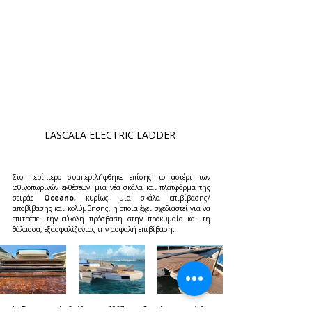
LASCALA ELECTRIC LADDER 
Στο περίπτερο συμπεριλήφθηκε επίσης το αστέρι των 
φθινοπωρινών εκθέσεων: μια νέα σκάλα και πλατφόρμα της 
σειράς 
Oceano,
 κυρίως μια σκάλα επιβίβασης/
αποβίβασης και κολύμβησης, η οποία έχει σχεδιαστεί για να 
επιτρέπει την εύκολη πρόσβαση στην προκυμαία και τη 
θάλασσα, εξασφαλίζοντας την ασφαλή επιβίβαση.
Η 
Besenzoni
 ιδρύθηκε το 1967 στο 
Sarnico
, στις όχθες 