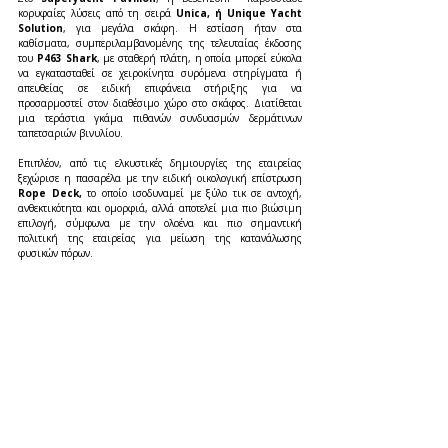
κορυφαίες λύσεις από τη σειρά 
Unica, ή Unique Yacht 
Solution
, για μεγάλα σκάφη. Η εστίαση ήταν στα 
καθίσματα, συμπεριλαμβανομένης της τελευταίας έκδοσης 
του
 P463 Shark
, με σταθερή πλάτη, η οποία μπορεί εύκολα 
να εγκατασταθεί σε χειροκίνητα συρόμενα στηρίγματα ή 
απευθείας σε ειδική επιφάνεια στήριξης για να 
προσαρμοστεί στον διαθέσιμο χώρο στο σκάφος. Διατίθεται 
μια τεράστια γκάμα πιθανών συνδυασμών δερμάτινων 
ταπετσαριών βινυλίου. 
Επιπλέον, από τις ελκυστικές δημιουργίες της εταιρείας 
ξεχώρισε η πασαρέλα με την ειδική οικολογική επίστρωση
Rope Deck,
 το οποίο ισοδυναμεί με ξύλο τικ σε αντοχή, 
ανθεκτικότητα και ομορφιά, αλλά αποτελεί μια πιο βιώσιμη 
επιλογή, σύμφωνα με την ολοένα και πιο σημαντική 
πολιτική της εταιρείας για μείωση της κατανάλωσης 
φυσικών πόρων. 