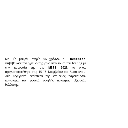
Με μία μακρά ιστορία 56 χρόνων, η  
Besenzoni
επιβεβαίωσε τον ηγετικό της ρόλο στον τομέα του boating με 
την παρουσία της στο 
METS 2023
, το οποίο 
πραγματοποιήθηκε στις 15-17 Νοεμβρίου στο Άμστερνταμ. 
Δύο ξεχωριστά περίπτερα της εταιρείας παρουσίασαν 
καινοτόμα και φυσικά υψηλής ποιότητας αξεσουάρ 
θαλάσσης.