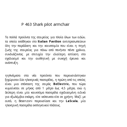
P 463 Shark pilot armchair
Τα πολλά προϊόντα της εταιρείας για πλοία όλων των ειδών, 
τα οποία εκτέθηκαν στο 
Italian Pavilion 
αντιπροσωπεύουν 
όλη την παράδοση και την καινοτομία που είναι η πηγή 
ζωής της εταιρείας για πάνω από πενήντα πέντε χρόνια, 
συνδυάζοντας με επιτυχία την ιδιαίτερη εστίαση στο 
σχεδιασμό και την αισθητική με συνεχή έρευνα και 
ανάπτυξη.
ηηΑνάμεσα στα νέα προϊόντα που παρουσιάστηκαν 
ξεχώρισαν δύο ηλεκτρικές πασαρέλες, η πρώτη από τις οποίες 
είναι μια επέκταση της σειράς 
BeElectric,
 που τώρα 
κυμαίνεται σε μήκος από 1 μέτρο έως 4,5 μέτρα, ενώ η 
δεύτερη είναι μία καινοτόμα πασαρέλα σχεδιασμένη ειδικά 
για εξωλέμβια σκάφη, είτε νεότευκτα είτε σε χρήση. Μαζί με 
αυτά, η Besenzoni παρουσίασε και την 
LaScala
, μία 
ηλεκτρική πασαρέλα εκπληκτικού πλάτους.