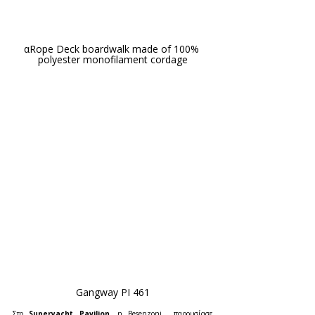
αRope Deck boardwalk made of 100% 
polyester monofilament cordage
Gangway PI 461
Στο 
Superyacht Pavilion
, η Besenzoni  παρουσίασε 