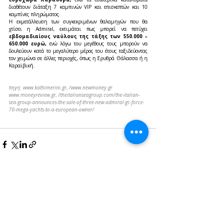
διαθέτουν διάταξη 7 καμπινών VIP και επισκεπτών και 10 
καμπίνες πληρώματος.
Η εκμετάλλευση των συγκεκριμένων θαλαμηγών που θα 
χτίσει η Admiral, εκτιμάται πως μπορεί να πετύχει 
εβδομαδιαίους ναύλους της τάξης των 550.000 – 
650.000 ευρώ, 
ενώ λόγω του μεγέθους τους μπορούν να 
δουλεύουν κατά το μεγαλύτερο μέρος του έτους ταξιδεύοντας 
τον χειμώνα σε άλλες περιοχές, όπως η Ερυθρά Θάλασσα ή η 
Καραϊβική.
πηγη: 
www.kathimerini.gr
, /
www.newmoney.gr
www.moneyreview.gr
, /theitalianseagroup.com/the-italian-
sea-group-announces-the-sale-of-three-new-admiral-gc-force-
70-mega-yachts-to-a-european-owner
/
Πρόσφατες αναρτήσεις
Εμφάνιση όλων