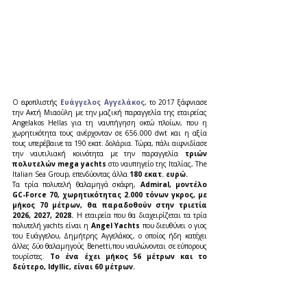
Ο εφοπλιστής 
Ευάγγελος Αγγελάκος
, το 2017 ξάφνιασε 
την Ακτή Μιαούλη με την μαζική παραγγελία της εταιρείας 
Angelakos Hellas για τη ναυπήγηση οκτώ πλοίων, που η 
χωρητικότητα τους ανέρχονταν σε 656.000 dwt και η αξία 
τους υπερέβαινε τα 190 εκατ. δολάρια. Τώρα, πάλι αιφνιδίασε 
την ναυτιλιακή κοινότητα με την παραγγελία 
τριών 
πολυτελών mega yachts 
στο ναυπηγείο της Ιταλίας, The 
Italian Sea Group, επενδύοντας άλλα 
180 εκατ. ευρώ.
Τα τρία πολυτελή θαλαμηγά σκάφη, 
Admiral, μοντέλο 
GC-Force 70, χωρητικότητας 2.000 τόνων γκρος, με 
μήκος 70 μέτρων, θα παραδοθούν στην τριετία 
2026, 2027, 2028.
 Η εταιρεία που θα διαχειρίζεται τα τρία 
πολυτελή yachts είναι η 
Angel Yachts
 που διευθύνει ο γιος 
του Ευάγγελου, Δημήτρης Αγγελάκος, ο οποίος ήδη κατέχει 
άλλες δύο θαλαμηγούς Benetti,που ναυλώνονται σε εύπορους 
τουρίστες. 
Το ένα έχει μήκος 56 μέτρων και το 
δεύτερο, Idyllic, είναι 60 μέτρων.