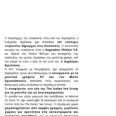
Ο πατριάρχης της οικογένειας πίσω από την παραγγελία, ο 
Ευάγγελος Αγγελάκος έχει διατελέσει 
επί τέσσερις 
τετραετίες δήμαρχος στις Οινούσσες.
 H ναυτιλιακή 
εταιρεία της οικογένειας είναι η
 Angelakos (Hellas) S.A
. 
και εδρεύει στο Παλαιό Φάληρο ενώ επικεφαλής της 
ανάπτυξης του ομίλου Αγγελάκου στο yachting φέρεται από 
την αγορά να είναι ο ένας εκ των γιών του, 
ο Δημήτρης 
Αγγελάκος
.
Η AYC, σύμφωνα με πληροφορίες, έχει προχωρήσει σε 
παραγγελία, τριών νέων θαλαμηγών σε
 συνεργασία με το 
μεσιτικό γραφείο IYC και τον Μισελ 
Χρυσικόπουλο. 
Αποσκοπεί στην εκμετάλλευση των 
θαλαμηγών μέσω ναυλώσεων σε παγκόσμιο επίπεδο.
Τι αναφέρεται στο site της The italian Sea Group 
για τα μοντέλα της ως άνω παραγγελίας:
Το μοντέλο των τριών μεγα-γιοτ που πωλήθηκαν, το Admiral 
GC-Force 70, έχει αναπτυχθεί εξ ολοκλήρου από το εσωτερικό 
Centro Stile του The Italian Sea Group. Οι εξωτερικοί χώροι 
χαρακτηρίζονται από κομψές γραμμές, μεγάλους 
χώρους για ορατότητα στα καταστρώματα και 
ευρύχωρα παράθυρα, 
ενώ τα εσωτερικά καταλύματα 