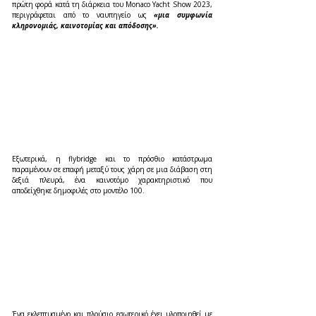
πρώτη φορά κατά τη διάρκεια του Monaco Yacht Show 2023, 
περιγράφεται από το ναυπηγείο ως 
«μια συμφωνία 
κληρονομιάς, καινοτομίας και απόδοσης».
Εξωτερικά, η flybridge και το πρόσθιο κατάστρωμα 
παραμένουν σε επαφή μεταξύ τους χάρη σε μια διάβαση στη 
δεξιά πλευρά, ένα καινοτόμο χαρακτηριστικό που 
αποδείχθηκε δημοφιλές στο μοντέλο 100.
Ένα εκλεπτυσμένο και πλούσιο εσωτερικό έχει υλοποιηθεί με 