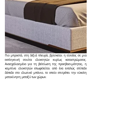
Πιο μπροστά, στη δεξιά πλευρά, βρίσκεται η είσοδος σε μια 
εκπληκτική σουίτα ιδιοκτητών κυρίως καταστρώματος. 
Ανασχεδιασμένο για τη βελτίωση της προσβασιμότητας, η 
καμπίνα ιδιοκτητών επωφελείται από ένα εντελώς επίπεδο 
δάπεδο στο ιδιωτικό μπάνιο, το οποίο επιτρέπει την εύκολη 
μετακίνηση μεταξύ των χώρων.