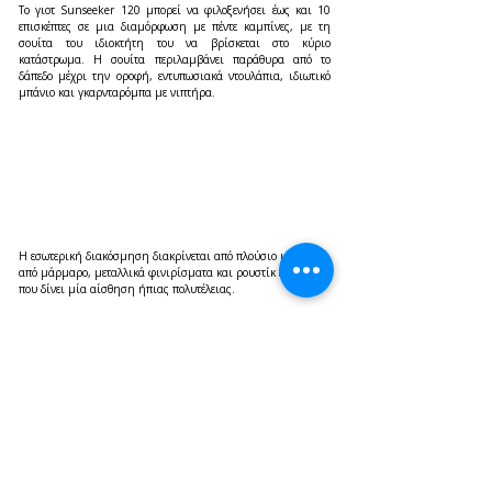
Το γιοτ Sunseeker 120 μπορεί να φιλοξενήσει έως και 10 
επισκέπτες σε μια διαμόρφωση με πέντε καμπίνες, με τη 
σουίτα του ιδιοκτήτη του να βρίσκεται στο κύριο 
κατάστρωμα. Η σουίτα περιλαμβάνει παράθυρα από το 
δάπεδο μέχρι την οροφή, εντυπωσιακά ντουλάπια, ιδιωτικό 
μπάνιο και γκαρνταρόμπα με νιπτήρα.
Η εσωτερική διακόσμηση διακρίνεται από πλούσιο μείγμα 
από μάρμαρο, μεταλλικά φινιρίσματα και ρουστίκ ξυλεία 
που δίνει μία αίσθηση ήπιας πολυτέλειας.