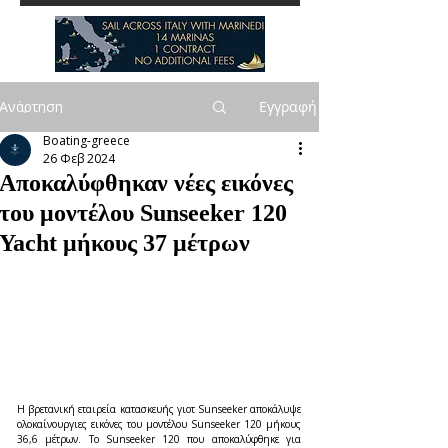
Ανάρτηση
Εγγραφή
Boating-greece
26 Φεβ 2024
Αποκαλύφθηκαν νέες εικόνες
του μοντέλου Sunseeker 120
Yacht μήκους 37 μέτρων
Η βρετανική εταιρεία κατασκευής γιοτ Sunseeker αποκάλυψε 
ολοκαίνουργιες εικόνες του μοντέλου Sunseeker 120 μήκους 
36,6 μέτρων. Το Sunseeker 120 που αποκαλύφθηκε για 