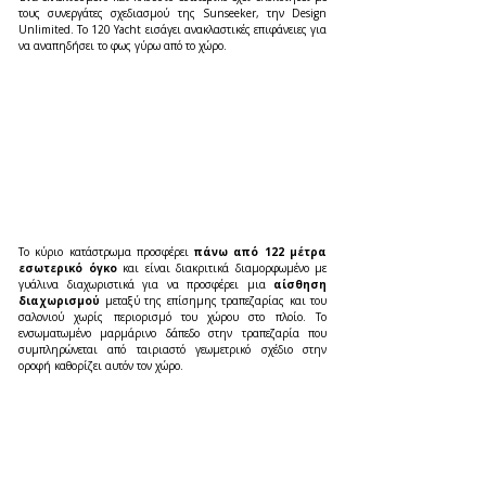
τους συνεργάτες σχεδιασμού της Sunseeker, την Design 
Unlimited. Το 120 Yacht εισάγει ανακλαστικές επιφάνειες για 
να αναπηδήσει το φως γύρω από το χώρο.
Το κύριο κατάστρωμα προσφέρει
 πάνω από 122 μέτρα 
εσωτερικό όγκο 
και είναι διακριτικά διαμορφωμένο με 
γυάλινα διαχωριστικά για να προσφέρει μια 
αίσθηση 
διαχωρισμού
 μεταξύ της επίσημης τραπεζαρίας και του 
σαλονιού χωρίς περιορισμό του χώρου στο πλοίο. Το 
ενσωματωμένο μαρμάρινο δάπεδο στην τραπεζαρία που 
συμπληρώνεται από ταιριαστό γεωμετρικό σχέδιο στην 
οροφή καθορίζει αυτόν τον χώρο.