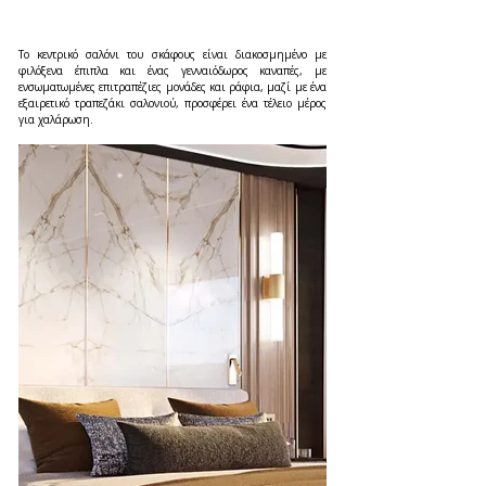
Το κεντρικό σαλόνι του σκάφους είναι διακοσμημένο με 
φιλόξενα έπιπλα και ένας γενναιόδωρος καναπές, με 
ενσωματωμένες επιτραπέζιες μονάδες και ράφια, μαζί με ένα 
εξαιρετικό τραπεζάκι σαλονιού, προσφέρει ένα τέλειο μέρος 
για χαλάρωση.