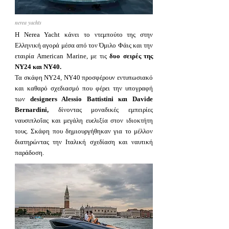
nerea yachts
Η Nerea Yacht κάνει το ντεμπούτο της στην
Ελληνική αγορά μέσα από τον Όμιλο Φάις και την
εταιρία American Marine, με τις
δυο σειρές της
NY24 και NY40.
Τα σκάφη ΝΥ24, ΝΥ40 προσφέρουν εντυπωσιακό
και καθαρό σχεδιασμό που φέρει την υπογραφή
των
designers Alessio Battistini και Davide
Bernardini,
δίνοντας μοναδικές εμπειρίες
ναυσιπλοΐας και μεγάλη ευελιξία στον ιδιοκτήτη
τους. Σκάφη που δημιουργήθηκαν για το μέλλον
διατηρώντας την Ιταλική σχεδίαση και ναυτική
παράδοση.