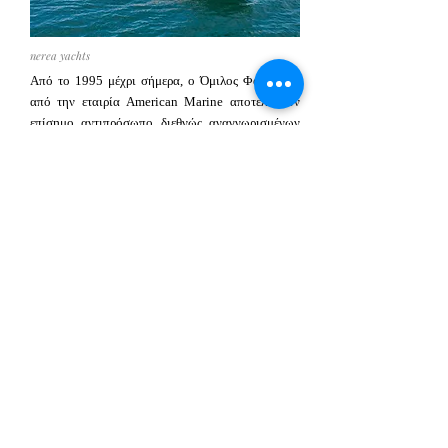
nerea yachts
Από το 1995 μέχρι σήμερα, ο Όμιλος Φάις μέσα
από την εταιρία American Marine αποτελεί τον
επίσημο αντιπρόσωπο διεθνώς αναγνωρισμένων
yachting brands και ναυπηγείων τόσο εντός όσο
και εκτός συνόρων.
nerea yachts- Dario Messina
O Dario Messina είναι ο ιδρυτής της εταιρείας
Nerea yachts. Χάρη στις σημαντικές δεξιότητες και