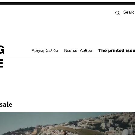
G
Αρχική Σελίδα
Νέα και Άρθρα
The printed iss
E
sale