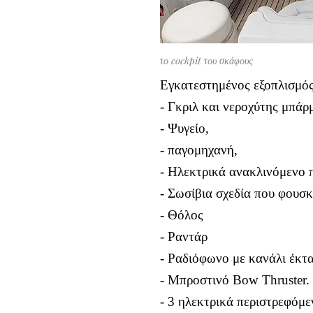
το cockpit του σκάφους
Εγκατεστημένος εξοπλισμός
- Γκριλ και νεροχύτης μπάρ
- Ψυγείο,
- παγομηχανή,
- Ηλεκτρικά ανακλινόμενο 
- Σωσίβια σχεδία που φουσ
- Θόλος
- Ραντάρ
- Ραδιόφωνο με κανάλι έκτ
- Μπροστινό Bow Thruster.
- 3 ηλεκτρικά περιστρεφόμε